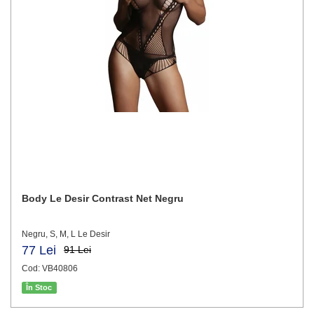
Body Le Desir Contrast Net Negru
Negru, S, M, L Le Desir
77 Lei
91 Lei
Cod: VB40806
În Stoc