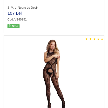
S, M, L, Negru Le Desir
107 Lei
Cod: VB40851
În Stoc