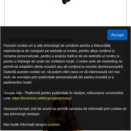
Accept
Catsuit Le Désir Johanna Negru
Folosim cookie-uri și alte tehnologii de urmărire pentru a îmbunătăți
experiența ta de navigare pe website-ul nostru, pentru afișa conținut și
S, M, L, Negru Le Desir
reclame personalizate, pentru a analiza traficul de pe website-ul nostru și
77 Lei
pentru a înțelege de unde vin vizitatorii noștri. Cookie-urile de marketing ne
permit să adaptăm oferta noastră sau alt conținut la nevoile dumneavoastră.
Cod: VB40785
Datorită acestor cookie-uri, vă putem oferi ceea ce vă interesează cel mai
mult, de exemplu prin publicitate personalizată din partea noastră și a
În Stoc
partenerilor noștri:
Google Ads - Platformă pentru publicitate în căutare, măsurarea conversiilor.
- 37%
Link:
https://business.safety.google/privacy/
Apasand Accept, esti de acord sa permiti salvarea de informatii prin cookie-uri
sau tehnologii similare.
Mai multe informatii despre
cookies
.