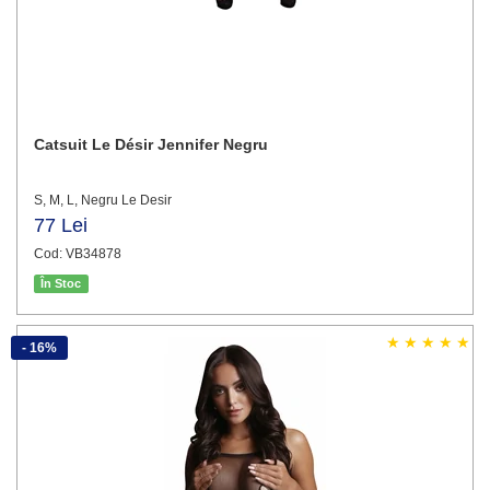
Catsuit Le Désir Jennifer Negru
S, M, L, Negru Le Desir
77 Lei
Cod: VB34878
În Stoc
- 16%