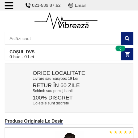
021-539.87.62
Email
0
COȘUL DVS.
0
buc -
0
Lei
ORICE LOCALITATE
Livrare sau Easybox 19 Lei
RETUR ÎN 60 ZILE
Schimb sau primiți banii
100% DISCRET
Coletele sunt discrete
Produse Originale Le Desir