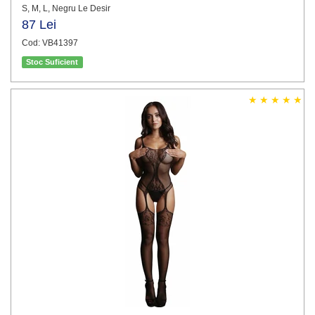
S, M, L, Negru Le Desir
87 Lei
Cod: VB41397
Stoc Suficient