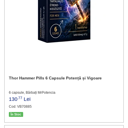
Thor Hammer Pills 6 Capsule Potență și Vigoare
6 capsule, Bărbați MrPotencia
.77
130
Lei
Cod: VB70885
În Stoc