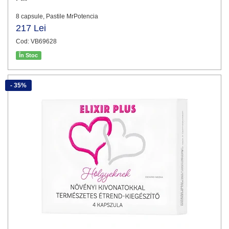
8 capsule, Pastile MrPotencia
217 Lei
Cod: VB69628
În Stoc
- 35%