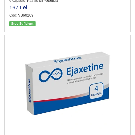
6 capsule, Pastile MrPotencia
167 Lei
Cod: VB60269
Stoc Suficient