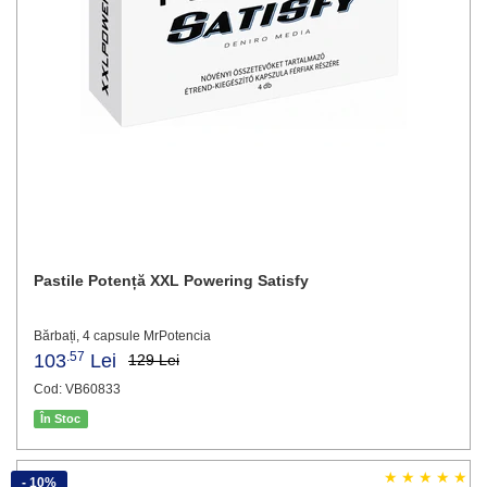
Pastile Potență XXL Powering Satisfy
Bărbați, 4 capsule MrPotencia
.57
103
Lei
129 Lei
Cod: VB60833
În Stoc
- 10%