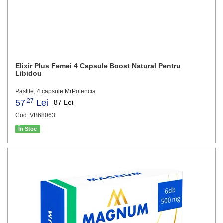
Elixir Plus Femei 4 Capsule Boost Natural Pentru
Libidou
Pastile, 4 capsule MrPotencia
.27
57
Lei
87 Lei
Cod: VB68063
În Stoc