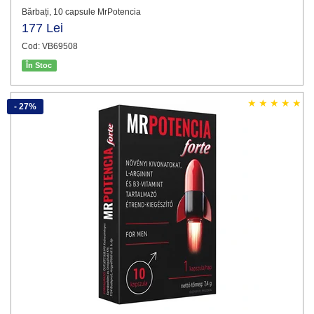
Bărbați, 10 capsule MrPotencia
177 Lei
Cod: VB69508
În Stoc
- 27%