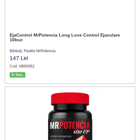
EjaControl MrPotencia Long Love Control Ejaculare
10buc
Bărbați, Pastile MrPotencia
147 Lei
Cod: VB60962
În Stoc