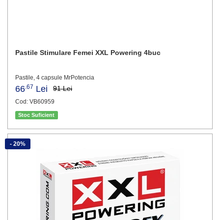
Pastile Stimulare Femei XXL Powering 4buc
Pastile, 4 capsule MrPotencia
.67
66
Lei
91 Lei
Cod: VB60959
Stoc Suficient
- 20%