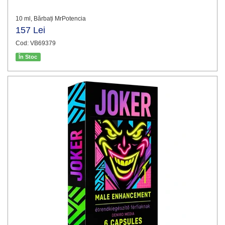
10 ml, Bărbați MrPotencia
157 Lei
Cod: VB69379
În Stoc