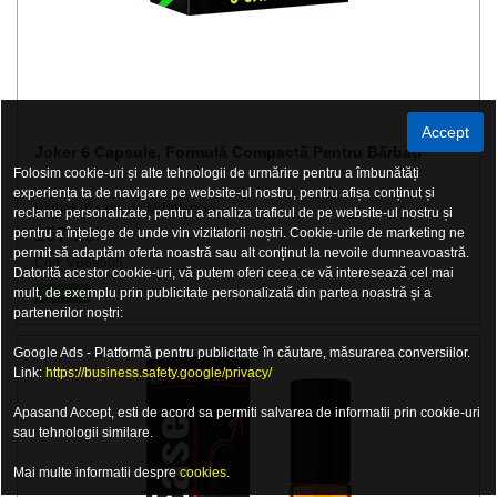
Accept
Joker 6 Capsule, Formulă Compactă Pentru Bărbați
Folosim cookie-uri și alte tehnologii de urmărire pentru a îmbunătăți
experiența ta de navigare pe website-ul nostru, pentru afișa conținut și
Bărbați, 6 capsule MrPotencia
reclame personalizate, pentru a analiza traficul de pe website-ul nostru și
157 Lei
pentru a înțelege de unde vin vizitatorii noștri. Cookie-urile de marketing ne
permit să adaptăm oferta noastră sau alt conținut la nevoile dumneavoastră.
Cod: VB69505
Datorită acestor cookie-uri, vă putem oferi ceea ce vă interesează cel mai
mult, de exemplu prin publicitate personalizată din partea noastră și a
În Stoc
partenerilor noștri:
Google Ads - Platformă pentru publicitate în căutare, măsurarea conversiilor.
Link:
https://business.safety.google/privacy/
Apasand Accept, esti de acord sa permiti salvarea de informatii prin cookie-uri
sau tehnologii similare.
Mai multe informatii despre
cookies
.