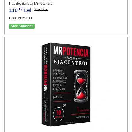
Pastile, Bărbați MrPotencia
.17
116
Lei
129 Lei
Cod: VB69211
Stoc Suficient