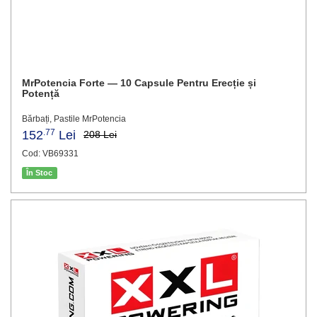
MrPotencia Forte — 10 Capsule Pentru Erecție și
Potență
Bărbați, Pastile MrPotencia
.77
152
Lei
208 Lei
Cod: VB69331
În Stoc