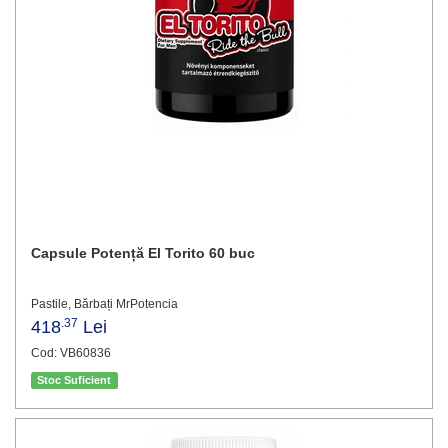
Capsule Potență El Torito 60 buc
Pastile, Bărbați MrPotencia
.37
418
Lei
Cod: VB60836
Stoc Suficient