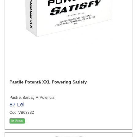
Pastile Potență XXL Powering Satisfy
Pastile, Bărbați MrPotencia
87 Lei
Cod: VB63332
În Stoc