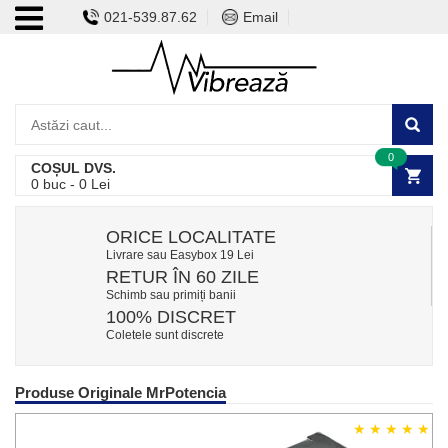
021-539.87.62
Email
0
COȘUL DVS.
0
buc -
0
Lei
ORICE LOCALITATE
Livrare sau Easybox 19 Lei
RETUR ÎN 60 ZILE
Schimb sau primiți banii
100% DISCRET
Coletele sunt discrete
Produse Originale MrPotencia