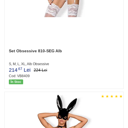
Set Obsessive 810-SEG Alb
S, M, L, XL, Alb Obsessive
.67
214
Lei
224 Lei
Cod: VB8409
În Stoc