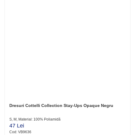
Dresuri Cottelli Collection Stay-Ups Opaque Negru
S, M, Material: 100% Poliamidă
47 Lei
Cod: VB9636