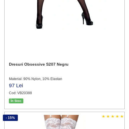
Dresuri Obsessive S207 Negru
Material: 90% Nylon, 10% Elastan
97 Lei
Cod: VB20388
În Stoc
- 15%