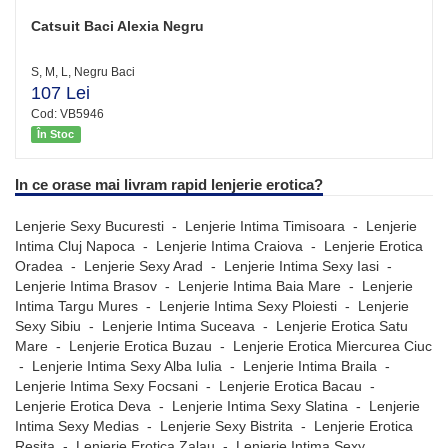
Catsuit Baci Alexia Negru
S, M, L, Negru Baci
107 Lei
Cod: VB5946
În Stoc
In ce orase mai livram rapid lenjerie erotica?
Lenjerie Sexy Bucuresti
-
Lenjerie Intima Timisoara
-
Lenjerie
Intima Cluj Napoca
-
Lenjerie Intima Craiova
-
Lenjerie Erotica
Oradea
-
Lenjerie Sexy Arad
-
Lenjerie Intima Sexy Iasi
-
Lenjerie Intima Brasov
-
Lenjerie Intima Baia Mare
-
Lenjerie
Intima Targu Mures
-
Lenjerie Intima Sexy Ploiesti
-
Lenjerie
Sexy Sibiu
-
Lenjerie Intima Suceava
-
Lenjerie Erotica Satu
Mare
-
Lenjerie Erotica Buzau
-
Lenjerie Erotica Miercurea Ciuc
-
Lenjerie Intima Sexy Alba Iulia
-
Lenjerie Intima Braila
-
Lenjerie Intima Sexy Focsani
-
Lenjerie Erotica Bacau
-
Lenjerie Erotica Deva
-
Lenjerie Intima Sexy Slatina
-
Lenjerie
Intima Sexy Medias
-
Lenjerie Sexy Bistrita
-
Lenjerie Erotica
Resita
-
Lenjerie Erotica Zalau
-
Lenjerie Intima Sexy