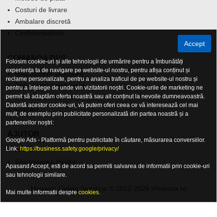
Costuri de livrare
Ambalare discretă
Confidențialitate
Accept
COMANDA DVS.
Folosim cookie-uri și alte tehnologii de urmărire pentru a îmbunătăți
experiența ta de navigare pe website-ul nostru, pentru afișa conținut și
Regulament Vouchere
reclame personalizate, pentru a analiza traficul de pe website-ul nostru și
Returnarea produselor
pentru a înțelege de unde vin vizitatorii noștri. Cookie-urile de marketing ne
permit să adaptăm oferta noastră sau alt conținut la nevoile dumneavoastră.
Garanția produselor
Datorită acestor cookie-uri, vă putem oferi ceea ce vă interesează cel mai
Contact
mult, de exemplu prin publicitate personalizată din partea noastră și a
partenerilor noștri:
AJUTOR
Google Ads - Platformă pentru publicitate în căutare, măsurarea conversiilor.
Link:
https://business.safety.google/privacy/
ANPC
Solutionarea litigiilor
Apasand Accept, esti de acord sa permiti salvarea de informatii prin cookie-uri
sau tehnologii similare.
Magazin Online Sexshop © 2022-2026 Vibreaza.ro
Mai multe informatii despre
cookies
.