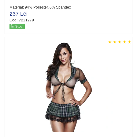
Material: 94% Poliester, 6% Spandex
237 Lei
Cod: VB21279
În Stoc