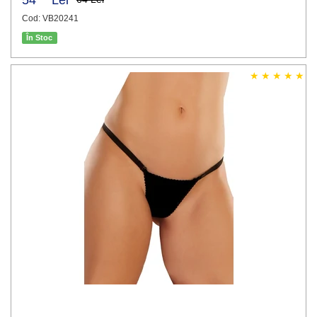
54
Lei
Cod: VB20241
În Stoc