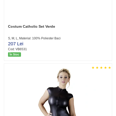
Costum Catholic Set Verde
S, M, L, Material: 100% Poliester Baci
207 Lei
Cod: VB6531
În Stoc