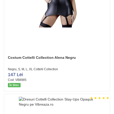
Costum Cottelli Collection Alena Negru
Negru, S, M, L, XL Cottelli Collection
147 Lei
Cod: VB8985
În Stoc