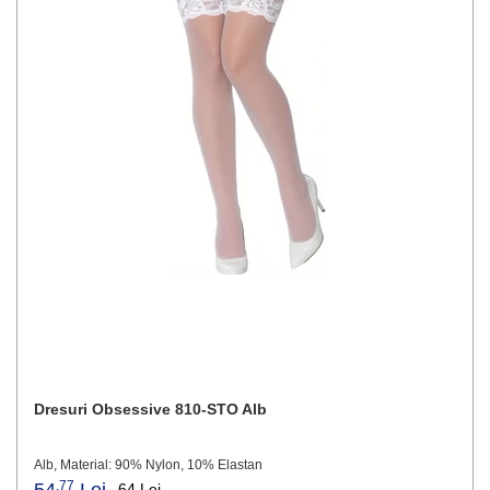
Dresuri Obsessive 810-STO Alb
Alb, Material: 90% Nylon, 10% Elastan
.77
64 Lei