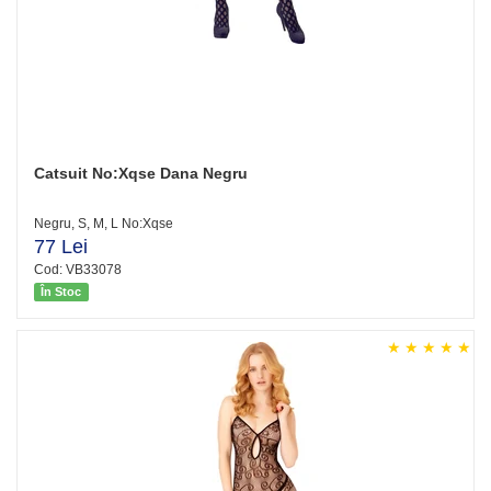
Catsuit No:Xqse Dana Negru
Negru, S, M, L No:Xqse
77 Lei
Cod: VB33078
În Stoc