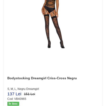
Bodystocking Dreamgirl Criss-Cross Negru
S, M, L, Negru Dreamgirl
137 Lei
151 Lei
Cod: VB40965
În Stoc