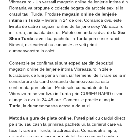
Vibreaza.ro - Un versatil magazin online de lenjerie intima din
Romania va propune o colectie bogata de articole sexi si in
orasul tau, Turda. Produse
magazin online de lenjerie
intima in Turda
– livrare in 24 de ore. Comanda dvs. este
livrata de catre magazin online de lenjerie sexy Vibreaza.ro
in Turda, ambalata discret. Puteti comanda si dvs. de la
Sex
Shop Turda
si veti lua pachetul in Turda prin curier rapid.
Nimeni, nici curierul nu cunoaste ce veti primi
dumneavoastra in colet.
Comenzile se confirma si sunt expediate din depozitul
magazin online de lenjerie intima Vibreaza.ro in zilele
lucratoare, de luni pana vineri, iar termenul de livrare se ia in
considerare de cand comanda dumneavoastra este
confirmata prin telefon. Produsele comandate de la
Vibreaza.ro se vor livra in Turda prin CURIER RAPID si vor
ajunge la dvs. in 24-48 ore. Comenzile practic ajung in
Turda, la dumneavoastra acasa a doua zi.
Metoda sigura de plata online.
Puteti plati cu cardul direct
pe site, sau cash la primirea pachetului, la curierul care va
face livrarea in Turda, la adresa dvs. Comandati simplu,
discret si cu mare incredere. Puteti face comanda online