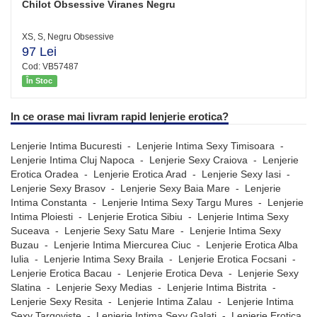
Chilot Obsessive Viranes Negru
XS, S, Negru Obsessive
97 Lei
Cod: VB57487
În Stoc
In ce orase mai livram rapid lenjerie erotica?
Lenjerie Intima Bucuresti
-
Lenjerie Intima Sexy Timisoara
-
Lenjerie Intima Cluj Napoca
-
Lenjerie Sexy Craiova
-
Lenjerie
Erotica Oradea
-
Lenjerie Erotica Arad
-
Lenjerie Sexy Iasi
-
Lenjerie Sexy Brasov
-
Lenjerie Sexy Baia Mare
-
Lenjerie
Intima Constanta
-
Lenjerie Intima Sexy Targu Mures
-
Lenjerie
Intima Ploiesti
-
Lenjerie Erotica Sibiu
-
Lenjerie Intima Sexy
Suceava
-
Lenjerie Sexy Satu Mare
-
Lenjerie Intima Sexy
Buzau
-
Lenjerie Intima Miercurea Ciuc
-
Lenjerie Erotica Alba
Iulia
-
Lenjerie Intima Sexy Braila
-
Lenjerie Erotica Focsani
-
Lenjerie Erotica Bacau
-
Lenjerie Erotica Deva
-
Lenjerie Sexy
Slatina
-
Lenjerie Sexy Medias
-
Lenjerie Intima Bistrita
-
Lenjerie Sexy Resita
-
Lenjerie Intima Zalau
-
Lenjerie Intima
Sexy Targoviste
-
Lenjerie Intima Sexy Galati
-
Lenjerie Erotica