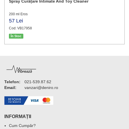
Spray Curățare Intimate And Toy Cleaner
200 ml Eros
57 Lei
Cod: VB17958
În Stoc
Telefon:
021-539.87.62
Email:
vanzari@deniro.ro
INFORMAȚII
Cum Cumpăr?