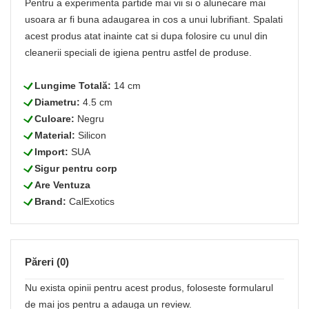
Pentru a experimenta partide mai vii si o alunecare mai
usoara ar fi buna adaugarea in cos a unui lubrifiant. Spalati
acest produs atat inainte cat si dupa folosire cu unul din
cleanerii speciali de igiena pentru astfel de produse.
L
Lungime Totală:
14 cm
L
Diametru:
4.5 cm
L
Culoare:
Negru
L
Material:
Silicon
L
Import:
SUA
L
Sigur pentru corp
L
Are Ventuza
L
Brand:
CalExotics
Păreri (0)
Nu exista opinii pentru acest produs, foloseste formularul
de mai jos pentru a adauga un review.