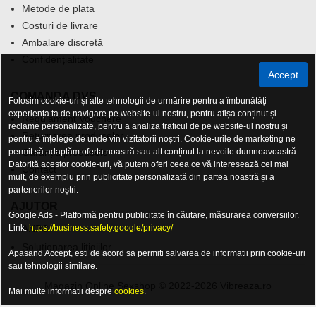
Metode de plata
Costuri de livrare
Ambalare discretă
Confidențialitate
Accept
COMANDA DVS.
Folosim cookie-uri și alte tehnologii de urmărire pentru a îmbunătăți
experiența ta de navigare pe website-ul nostru, pentru afișa conținut și
Regulament Vouchere
reclame personalizate, pentru a analiza traficul de pe website-ul nostru și
Returnarea produselor
pentru a înțelege de unde vin vizitatorii noștri. Cookie-urile de marketing ne
permit să adaptăm oferta noastră sau alt conținut la nevoile dumneavoastră.
Garanția produselor
Datorită acestor cookie-uri, vă putem oferi ceea ce vă interesează cel mai
Contact
mult, de exemplu prin publicitate personalizată din partea noastră și a
partenerilor noștri:
AJUTOR
Google Ads - Platformă pentru publicitate în căutare, măsurarea conversiilor.
Link:
ANPC
https://business.safety.google/privacy/
Solutionarea litigiilor
Apasand Accept, esti de acord sa permiti salvarea de informatii prin cookie-uri
sau tehnologii similare.
Magazin Online Sexshop © 2022-2026 Vibreaza.ro
Mai multe informatii despre
cookies
.