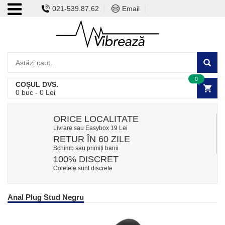
021-539.87.62
Email
0
COȘUL DVS.
0
buc -
0
Lei
ORICE LOCALITATE
Livrare sau Easybox 19 Lei
RETUR ÎN 60 ZILE
Schimb sau primiți banii
100% DISCRET
Coletele sunt discrete
Anal Plug Stud Negru