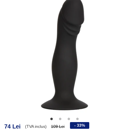
- 33%
74 Lei
(TVA inclus)
109 Lei