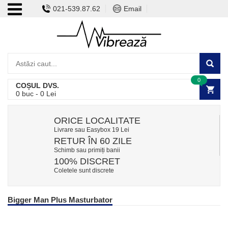
021-539.87.62
Email
0
COȘUL DVS.
0
buc -
0
Lei
ORICE LOCALITATE
Livrare sau Easybox 19 Lei
RETUR ÎN 60 ZILE
Schimb sau primiți banii
100% DISCRET
Coletele sunt discrete
Bigger Man Plus Masturbator