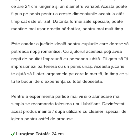
ce are 24 cm lungime și un diametru variabil. Acesta poate
fi pus pe penis pentru a crește dimensiunile acestuia atât
timp cât este utilizat. Datorită formei sale speciale, poate
menține mai ușor erecția bărbaților, pentru mai mult timp.
Este așadar o jucărie ideală pentru cuplurile care doresc să
petreacă nopți romantice. Cu ajutorul acesteia poți avea
nopți de neuitat împreună cu persoana iubită. Fii gata să îți
impresionezi partenera cu un penis uriaș. Această jucărie
te ajută să îi oferi orgasmele pe care le merită, în timp ce și
tu te bucuri de o experiență cu totul deosebită.
Pentru a experimenta partide mai vii si o alunecare mai
simpla se recomanda folosirea unui lubrifiant. Dezinfectati
acest produs inainte / dupa utilizare cu cleaneri speciali de
igiena pentru astfel de produse.
L
Lungime Totală:
24 cm