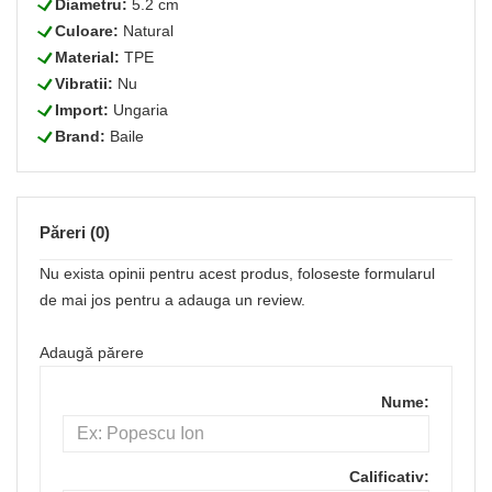
L
Diametru:
5.2 cm
L
Culoare:
Natural
L
Material:
TPE
L
Vibratii:
Nu
L
Import:
Ungaria
L
Brand:
Baile
Păreri (0)
Nu exista opinii pentru acest produs, foloseste formularul
de mai jos pentru a adauga un review.
Adaugă părere
Nume:
Calificativ: