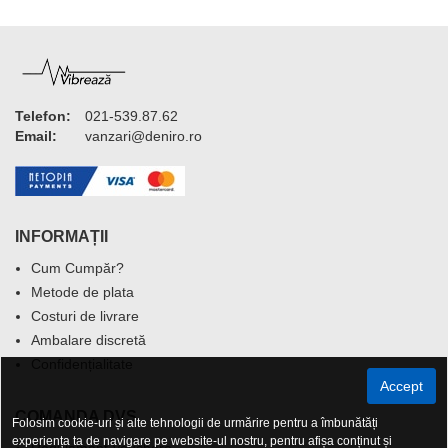
Telefon:
021-539.87.62
Email:
vanzari@deniro.ro
INFORMAȚII
Cum Cumpăr?
Metode de plata
Costuri de livrare
Ambalare discretă
Confidențialitate
Accept
COMANDA DVS.
Folosim cookie-uri și alte tehnologii de urmărire pentru a îmbunătăți
experiența ta de navigare pe website-ul nostru, pentru afișa conținut și