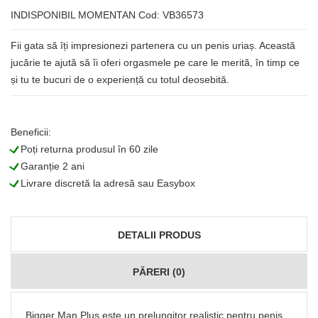
INDISPONIBIL MOMENTAN
Cod: VB36573
Fii gata să îți impresionezi partenera cu un penis uriaș. Această
jucărie te ajută să îi oferi orgasmele pe care le merită, în timp ce
și tu te bucuri de o experiență cu totul deosebită.
Beneficii:
L
Poți returna produsul în 60 zile
L
Garanție 2 ani
L
Livrare discretă la adresă sau Easybox
DETALII PRODUS
PĂRERI (0)
Bigger Man Plus este un prelungitor realistic pentru penis