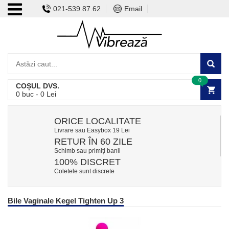
021-539.87.62
Email
0
COȘUL DVS.
0
buc -
0
Lei
ORICE LOCALITATE
Livrare sau Easybox 19 Lei
RETUR ÎN 60 ZILE
Schimb sau primiți banii
100% DISCRET
Coletele sunt discrete
Bile Vaginale Kegel Tighten Up 3