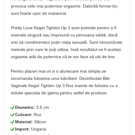
provoca cele mai puternice orgasme. Datorită formei lor,
sunt foarte ușor de manevrat.
Pretty Love Kegel Tighten Up 3 sunt potrivite pentru a fi
inserate singură sau împreună cu persoana iubită, dacă
vrei să condimentezi puțin viața sexuală. Sunt nenumărate
metode prin care le poți utiliza, însă rezultatul va fi același:
orgasme atât de puternice că te vor face să uiți de tine.
Pentru placeri mai vii si o alunecare mai simpla se
recomanda folosirea unui lubrifiant. Dezinfectati Bile
Vaginale Kegel Tighten Up 3 Roz inainte de folosire cu o
solutie speciala de igiena pentru astfel de produse.
L
Diametru:
3.5 cm
L
Culoare:
Roz
L
Material:
Silicon
L
Import:
Ungaria