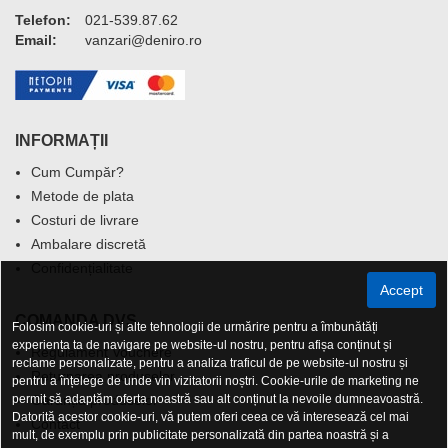
Telefon:
021-539.87.62
Email:
vanzari@deniro.ro
INFORMAȚII
Cum Cumpăr?
Metode de plata
Costuri de livrare
Ambalare discretă
Confidențialitate
Accept
COMANDA DVS.
Folosim cookie-uri și alte tehnologii de urmărire pentru a îmbunătăți
experiența ta de navigare pe website-ul nostru, pentru afișa conținut și
Regulament Vouchere
reclame personalizate, pentru a analiza traficul de pe website-ul nostru și
Returnarea produselor
pentru a înțelege de unde vin vizitatorii noștri. Cookie-urile de marketing ne
permit să adaptăm oferta noastră sau alt conținut la nevoile dumneavoastră.
Garanția produselor
Datorită acestor cookie-uri, vă putem oferi ceea ce vă interesează cel mai
Contact
mult, de exemplu prin publicitate personalizată din partea noastră și a