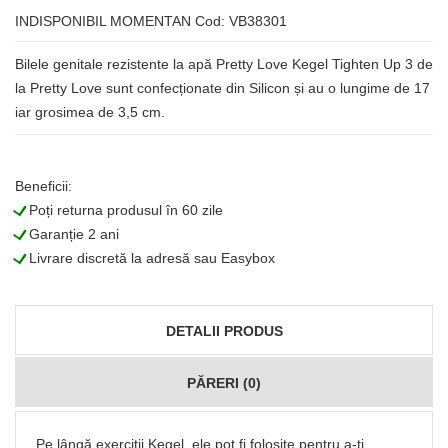
INDISPONIBIL MOMENTAN
Cod: VB38301
Bilele genitale rezistente la apă Pretty Love Kegel Tighten Up 3 de
la Pretty Love sunt confecționate din Silicon și au o lungime de 17
iar grosimea de 3,5 cm.
Beneficii:
L
Poți returna produsul în 60 zile
L
Garanție 2 ani
L
Livrare discretă la adresă sau Easybox
DETALII PRODUS
PĂRERI (0)
Pe lângă exerciții Kegel, ele pot fi folosite pentru a-ți