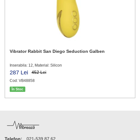
Vibrator Rabbit San Diego Seduction Galben
Inserabila: 12, Material: Silicon
287 Lei
452 Lei
Cod: VB48858
În Stoc
Telefon:
021-539.87.62