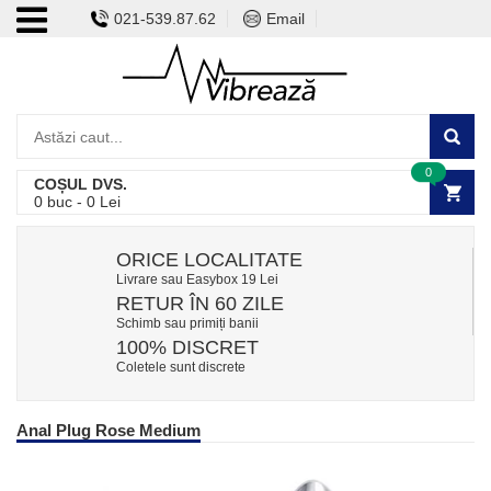
021-539.87.62
Email
0
COȘUL DVS.
0
buc -
0
Lei
ORICE LOCALITATE
Livrare sau Easybox 19 Lei
RETUR ÎN 60 ZILE
Schimb sau primiți banii
100% DISCRET
Coletele sunt discrete
Anal Plug Rose Medium