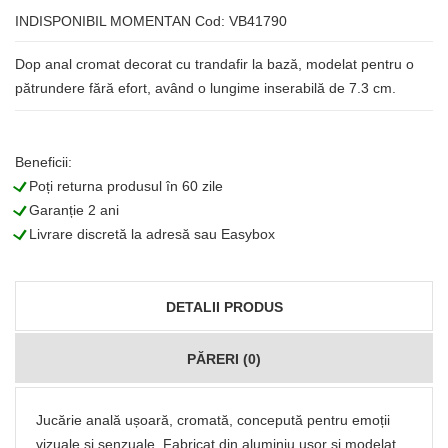
INDISPONIBIL MOMENTAN
Cod: VB41790
Dop anal cromat decorat cu trandafir la bază, modelat pentru o
pătrundere fără efort, având o lungime inserabilă de 7.3 cm.
Beneficii:
L
Poți returna produsul în 60 zile
L
Garanție 2 ani
L
Livrare discretă la adresă sau Easybox
DETALII PRODUS
PĂRERI (0)
Jucărie anală ușoară, cromată, concepută pentru emoții
vizuale și senzuale. Fabricat din aluminiu ușor și modelat