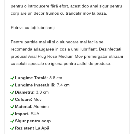
pentru o introducere fără efort, acest dop anal sigur pentru
corp are un decor frumos cu trandafir mov la bază.
Potrivit cu toți lubrifianții.
Pentru partide mai vii si o alunecare mai facila se
recomanda adaugarea in cos a unui lubrifiant. Dezinfectati
produsul Anal Plug Rose Medium Mov premergator utilizarii
cu solutii speciale de igiena pentru astfel de produse.
L
Lungime Totală:
8.8 cm
L
Lungime Inserabilă:
7.4 cm
L
Diametru:
3.3 cm
L
Culoare:
Mov
L
Material:
Aluminu
L
Import:
SUA
L
Sigur pentru corp
L
Rezistent La Apă