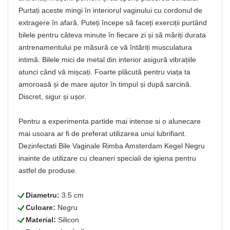
Purtați aceste mingi în interiorul vaginului cu cordonul de
extragere în afară. Puteți începe să faceți exerciții purtând
bilele pentru câteva minute în fiecare zi și să măriți durata
antrenamentului pe măsură ce vă întăriți musculatura
intimă. Bilele mici de metal din interior asigură vibrațiile
atunci când vă mișcați. Foarte plăcută pentru viața ta
amoroasă și de mare ajutor în timpul și după sarcină.
Discret, sigur și ușor.
Pentru a experimenta partide mai intense si o alunecare
mai usoara ar fi de preferat utilizarea unui lubrifiant.
Dezinfectati Bile Vaginale Rimba Amsterdam Kegel Negru
inainte de utilizare cu cleaneri speciali de igiena pentru
astfel de produse.
L
Diametru:
3.5 cm
L
Culoare:
Negru
L
Material:
Silicon