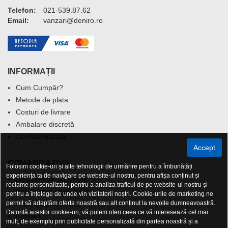
Telefon:
021-539.87.62
Email:
vanzari@deniro.ro
INFORMAȚII
Cum Cumpăr?
Metode de plata
Costuri de livrare
Ambalare discretă
Confidențialitate
Accept
COMANDA DVS.
Folosim cookie-uri și alte tehnologii de urmărire pentru a îmbunătăți
experiența ta de navigare pe website-ul nostru, pentru afișa conținut și
Regulament Vouchere
reclame personalizate, pentru a analiza traficul de pe website-ul nostru și
Returnarea produselor
pentru a înțelege de unde vin vizitatorii noștri. Cookie-urile de marketing ne
permit să adaptăm oferta noastră sau alt conținut la nevoile dumneavoastră.
Garanția produselor
Datorită acestor cookie-uri, vă putem oferi ceea ce vă interesează cel mai
Contact
mult, de exemplu prin publicitate personalizată din partea noastră și a