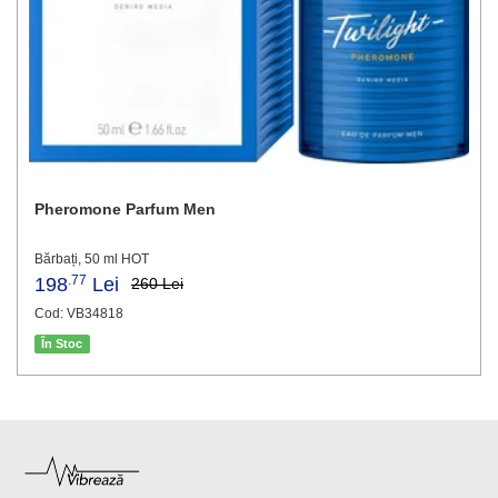
Pheromone Parfum Men
Bărbați, 50 ml HOT
.77
198
Lei
260 Lei
Cod: VB34818
În Stoc