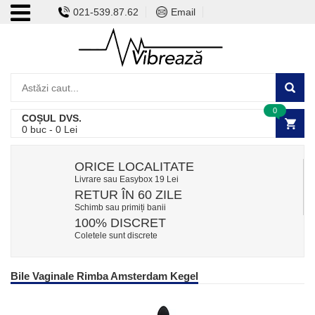
021-539.87.62
Email
0
COȘUL DVS.
0
buc -
0
Lei
ORICE LOCALITATE
Livrare sau Easybox 19 Lei
RETUR ÎN 60 ZILE
Schimb sau primiți banii
100% DISCRET
Coletele sunt discrete
Bile Vaginale Rimba Amsterdam Kegel