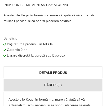
INDISPONIBIL MOMENTAN
Cod: VB45723
Aceste bile Kegel în formă mai mare vă ajută să vă antrenați
mușchii pelvieni și să sporiți plăcerea sexuală.
Beneficii:
L
Poți returna produsul în 60 zile
L
Garanție 2 ani
L
Livrare discretă la adresă sau Easybox
DETALII PRODUS
PĂRERI (0)
Aceste bile Kegel în formă mai mare vă ajută să vă
antrenați mușchii pelvieni și să sporiți plăcerea sexuală.