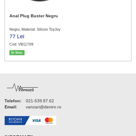
Anal Plug Buster Negru
Negru, Material: Silicon ToyJoy
77 Lei
Cod: VB11709
În Stoc
Telefon:
021-539.87.62
Email:
vanzari@deniro.ro