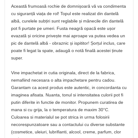
Această frumoasă rochie de domnișoară vă va condimenta
cu siguranță viața de rol! Topul este realizat din dantelă
albă, curelele subțiri sunt reglabile și mânecile din dantelă
pot fi purtate pe umeri. Fusta neagră opacă este ușor
evazată și oricine privește mai aproape va putea vedea un
pic de dantelă albă - obraznic și ispititor! Șorțul inclus, care
poate fi legat la spate, adaugă o notă finală acestei ținute
super.
Vine impachetat in cutia originala, direct de la fabrica,
nemafiind necesara o alta impachetare pentru cadou.
Garantam ca acest produs este autentic, in concordanta cu
imaginea afisata. Nuanta, tonul si intensitatea culorii pot fi
putin diferite in functie de monitor. Propunem curatirea de
mana si cu grija, la o temperatura de maxim 30°C.
Culoarea si materialul se pot strica in urma folosirii
necorespunzatoare sau a contactului cu diverse substante
(cosmetice, uleiuri, lubrifianti, alcool, creme, parfum, clor