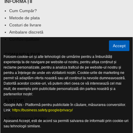
INFORMAȚII
Cum Cumpăr?
Metode de plata
Costuri de livrare
Ambalare discretă
Confidențialitate
Accept
COMANDA DVS.
Folosim cookie-uri și alte tehnologii de urmărire pentru a îmbunătăți
experiența ta de navigare pe website-ul nostru, pentru afișa conținut și
Regulament Vouchere
reclame personalizate, pentru a analiza traficul de pe website-ul nostru și
Returnarea produselor
pentru a înțelege de unde vin vizitatorii noștri. Cookie-urile de marketing ne
permit să adaptăm oferta noastră sau alt conținut la nevoile dumneavoastră.
Garanția produselor
Datorită acestor cookie-uri, vă putem oferi ceea ce vă interesează cel mai
Contact
mult, de exemplu prin publicitate personalizată din partea noastră și a
partenerilor noștri:
AJUTOR
Google Ads - Platformă pentru publicitate în căutare, măsurarea conversiilor.
Link:
ANPC
https://business.safety.google/privacy/
Solutionarea litigiilor
Apasand Accept, esti de acord sa permiti salvarea de informatii prin cookie-uri
sau tehnologii similare.