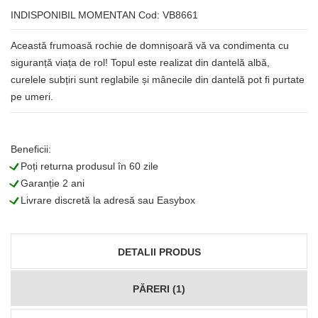
INDISPONIBIL MOMENTAN
Cod: VB8661
Această frumoasă rochie de domnișoară vă va condimenta cu
siguranță viața de rol! Topul este realizat din dantelă albă,
curelele subțiri sunt reglabile și mânecile din dantelă pot fi purtate
pe umeri.
Beneficii:
L
Poți returna produsul în 60 zile
L
Garanție 2 ani
L
Livrare discretă la adresă sau Easybox
DETALII PRODUS
PĂRERI (1)