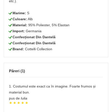
etc.).
L
Marime:
S
L
Culoare:
Alb
L
Material:
95% Poliester, 5% Elastan
L
Import:
Germania
L
Confecționat Din Dantelă
L
Confecționat Din Dantelă
L
Brand:
Cottelli Collection
Păreri (1)
1. Costumul este exact ca în imagine. Foarte frumos și
material bun.
pus de
Iulia