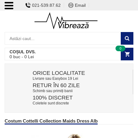
021-539.87.62
Email
0
COȘUL DVS.
0
buc -
0
Lei
ORICE LOCALITATE
Livrare sau Easybox 19 Lei
RETUR ÎN 60 ZILE
Schimb sau primiți banii
100% DISCRET
Coletele sunt discrete
Costum Cottelli Collection Maids Dress Alb