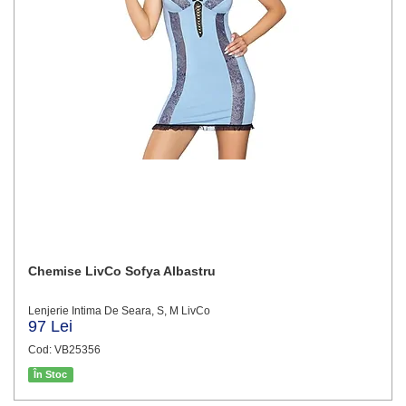
Chemise LivCo Sofya Albastru
Lenjerie Intima De Seara, S, M LivCo
97 Lei
Cod: VB25356
În Stoc