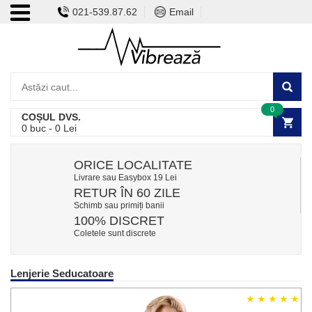
021-539.87.62
Email
0
COȘUL DVS.
0
buc -
0
Lei
ORICE LOCALITATE
Livrare sau Easybox 19 Lei
RETUR ÎN 60 ZILE
Schimb sau primiți banii
100% DISCRET
Coletele sunt discrete
Lenjerie Seducatoare