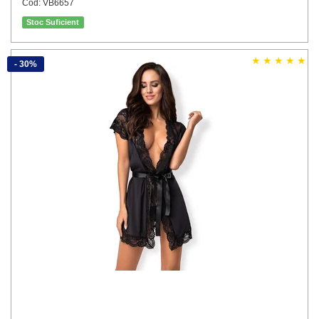
Cod: VB6657
Stoc Suficient
- 30%