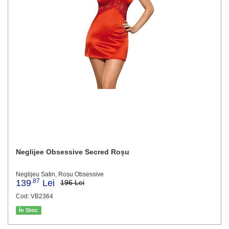
Neglijee Obsessive Secred Roșu
Neglijeu Satin, Roșu Obsessive
.87
139
Lei
196 Lei
Cod: VB2364
În Stoc