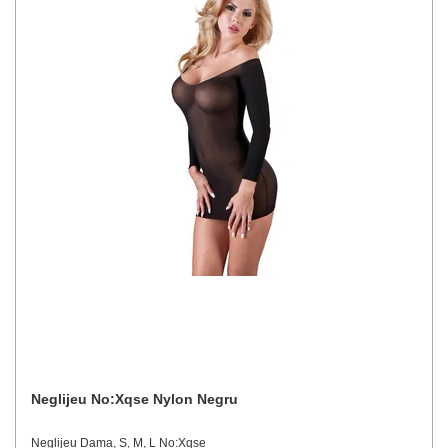
Neglijeu No:Xqse Nylon Negru
Neglijeu Dama, S, M, L No:Xqse