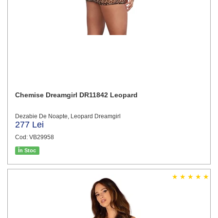
Chemise Dreamgirl DR11842 Leopard
Dezabie De Noapte, Leopard Dreamgirl
277 Lei
Cod: VB29958
În Stoc