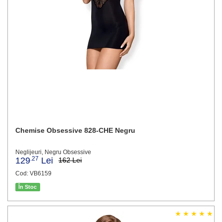
Chemise Obsessive 828-CHE Negru
Neglijeuri, Negru Obsessive
.27
129
Lei
162 Lei
Cod: VB6159
În Stoc