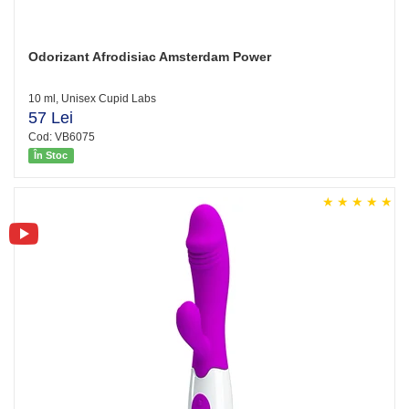
Odorizant Afrodisiac Amsterdam Power
10 ml, Unisex Cupid Labs
57 Lei
Cod: VB6075
În Stoc