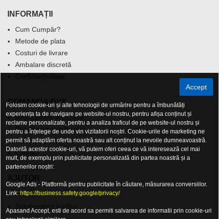
INFORMAȚII
Cum Cumpăr?
Metode de plata
Costuri de livrare
Ambalare discretă
Confidențialitate
Accept
COMANDA DVS.
Folosim cookie-uri și alte tehnologii de urmărire pentru a îmbunătăți
experiența ta de navigare pe website-ul nostru, pentru afișa conținut și
Regulament Vouchere
reclame personalizate, pentru a analiza traficul de pe website-ul nostru și
Returnarea produselor
pentru a înțelege de unde vin vizitatorii noștri. Cookie-urile de marketing ne
permit să adaptăm oferta noastră sau alt conținut la nevoile dumneavoastră.
Garanția produselor
Datorită acestor cookie-uri, vă putem oferi ceea ce vă interesează cel mai
Contact
mult, de exemplu prin publicitate personalizată din partea noastră și a
partenerilor noștri:
AJUTOR
Google Ads - Platformă pentru publicitate în căutare, măsurarea conversiilor.
Link:
https://business.safety.google/privacy/
ANPC
Solutionarea litigiilor
Apasand Accept, esti de acord sa permiti salvarea de informatii prin cookie-uri