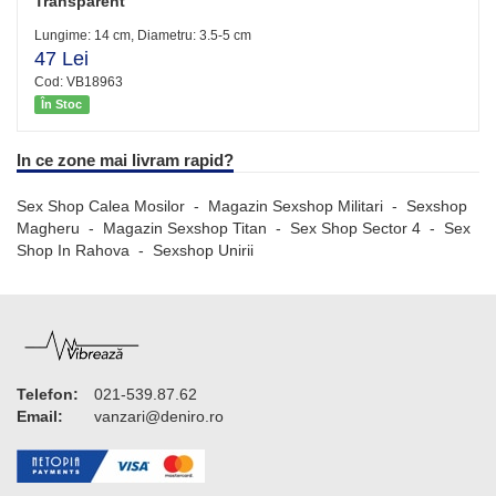
Transparent
Lungime: 14 cm, Diametru: 3.5-5 cm
47 Lei
Cod: VB18963
În Stoc
In ce zone mai livram rapid?
Sex Shop Calea Mosilor
-
Magazin Sexshop Militari
-
Sexshop
Magheru
-
Magazin Sexshop Titan
-
Sex Shop Sector 4
-
Sex
Shop In Rahova
-
Sexshop Unirii
Telefon:
021-539.87.62
Email:
vanzari@deniro.ro