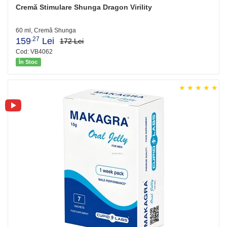
Cremă Stimulare Shunga Dragon Virility
60 ml, Cremă Shunga
.27
159
Lei
172 Lei
Cod: VB4062
În Stoc