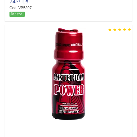
.87
74
Lei
Cod: VB5307
În Stoc