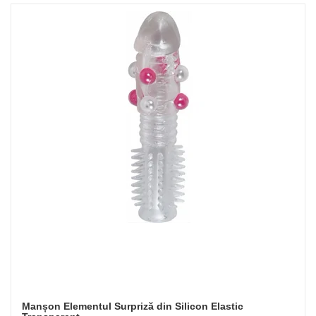
Manșon Elementul Surpriză din Silicon Elastic