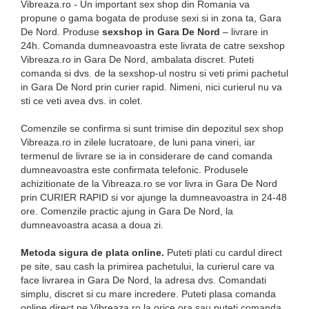
Vibreaza.ro - Un important sex shop din Romania va
propune o gama bogata de produse sexi si in zona ta, Gara
De Nord. Produse
sexshop in Gara De Nord
– livrare in
24h. Comanda dumneavoastra este livrata de catre sexshop
Vibreaza.ro in Gara De Nord, ambalata discret. Puteti
comanda si dvs. de la sexshop-ul nostru si veti primi pachetul
in Gara De Nord prin curier rapid. Nimeni, nici curierul nu va
sti ce veti avea dvs. in colet.
Comenzile se confirma si sunt trimise din depozitul sex shop
Vibreaza.ro in zilele lucratoare, de luni pana vineri, iar
termenul de livrare se ia in considerare de cand comanda
dumneavoastra este confirmata telefonic. Produsele
achizitionate de la Vibreaza.ro se vor livra in Gara De Nord
prin CURIER RAPID si vor ajunge la dumneavoastra in 24-48
ore. Comenzile practic ajung in Gara De Nord, la
dumneavoastra acasa a doua zi.
Metoda sigura de plata online.
Puteti plati cu cardul direct
pe site, sau cash la primirea pachetului, la curierul care va
face livrarea in Gara De Nord, la adresa dvs. Comandati
simplu, discret si cu mare incredere. Puteti plasa comanda
online direct pe Vibreaza.ro la orice ora sau puteti comanda