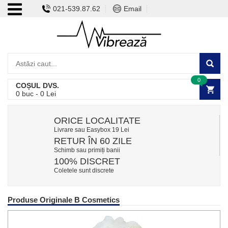
021-539.87.62
Email
0
COȘUL DVS.
0
buc -
0
Lei
ORICE LOCALITATE
Livrare sau Easybox 19 Lei
RETUR ÎN 60 ZILE
Schimb sau primiți banii
100% DISCRET
Coletele sunt discrete
Produse Originale B Cosmetics