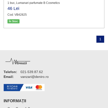
1 buc, Lumanari parfumate B Cosmetics
46 Lei
Cod: VB42825
În Stoc
1
Telefon:
021-539.87.62
Email:
vanzari@deniro.ro
INFORMAȚII