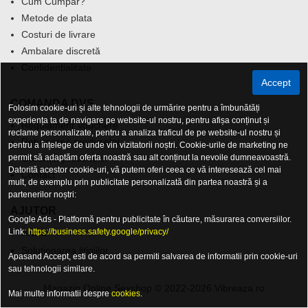
Cum Cumpăr?
Metode de plata
Costuri de livrare
Ambalare discretă
Confidențialitate
Accept
COMANDA DVS.
Folosim cookie-uri și alte tehnologii de urmărire pentru a îmbunătăți
experiența ta de navigare pe website-ul nostru, pentru afișa conținut și
Regulament Vouchere
reclame personalizate, pentru a analiza traficul de pe website-ul nostru și
Returnarea produselor
pentru a înțelege de unde vin vizitatorii noștri. Cookie-urile de marketing ne
permit să adaptăm oferta noastră sau alt conținut la nevoile dumneavoastră.
Garanția produselor
Datorită acestor cookie-uri, vă putem oferi ceea ce vă interesează cel mai
Contact
mult, de exemplu prin publicitate personalizată din partea noastră și a
partenerilor noștri:
AJUTOR
Google Ads - Platformă pentru publicitate în căutare, măsurarea conversiilor.
Link:
ANPC
https://business.safety.google/privacy/
Solutionarea litigiilor
Apasand Accept, esti de acord sa permiti salvarea de informatii prin cookie-uri
sau tehnologii similare.
Magazin Online Sexshop © 2022-2026 Vibreaza.ro
Mai multe informatii despre
cookies
.