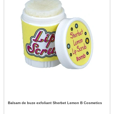
Balsam de buze exfoliant Sherbet Lemon B Cosmetics