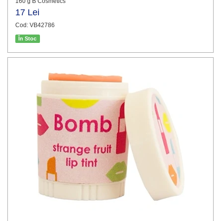
160 g B Cosmetics
17 Lei
Cod: VB42786
În Stoc