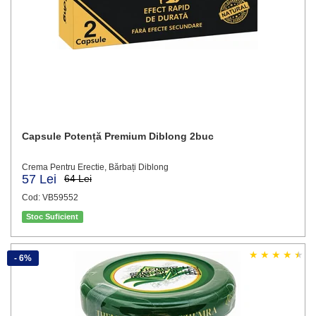
Capsule Potență Premium Diblong 2buc
Crema Pentru Erectie, Bărbați Diblong
57 Lei
64 Lei
Cod: VB59552
Stoc Suficient
- 6%