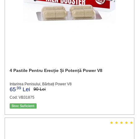
4 Pastile Pentru Erecție Și Potență Power V8
Intarirea Penisului, Bărbați Power V8
.99
65
Lei
90 Lei
Cod: VB31875
Stoc Suficient