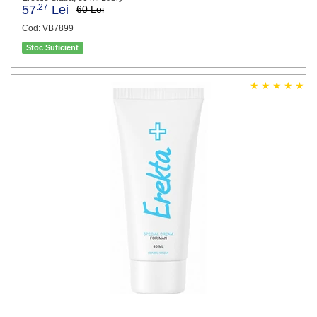
.27
57
Lei
60 Lei
Cod: VB7899
Stoc Suficient