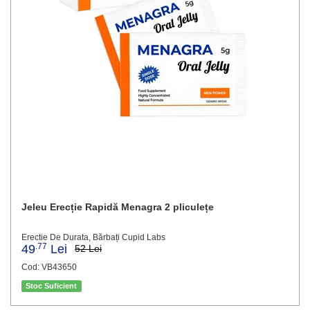
Jeleu Erecție Rapidă Menagra 2 pliculețe
Erectie De Durata, Bărbați Cupid Labs
.77
49
Lei
52 Lei
Cod: VB43650
Stoc Suficient