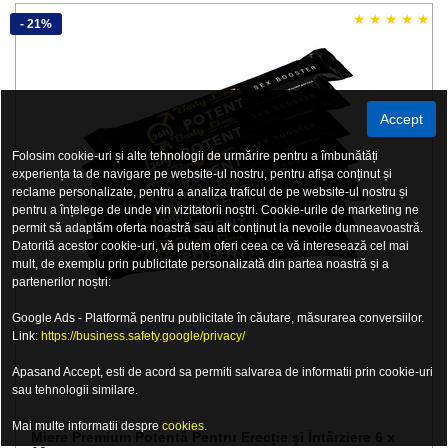
- 21%
Accept
Folosim cookie-uri și alte tehnologii de urmărire pentru a îmbunătăți
experiența ta de navigare pe website-ul nostru, pentru afișa conținut și
reclame personalizate, pentru a analiza traficul de pe website-ul nostru și
pentru a înțelege de unde vin vizitatorii noștri. Cookie-urile de marketing ne
permit să adaptăm oferta noastră sau alt conținut la nevoile dumneavoastră.
Datorită acestor cookie-uri, vă putem oferi ceea ce vă interesează cel mai
mult, de exemplu prin publicitate personalizată din partea noastră și a
partenerilor noștri:
Google Ads - Platformă pentru publicitate în căutare, măsurarea conversiilor.
Link:
https://business.safety.google/privacy/
Apasand Accept, esti de acord sa permiti salvarea de informatii prin cookie-uri
sau tehnologii similare.
Mai multe informatii despre
cookies
.
Miere Premium Potentă Pentru Erecție și Întârziere 6 x