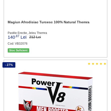
Magiun Afrodisiac Turcesc 100% Natural Themra
Pastile Erectie, Jeleu Themra
.87
140
Lei
212 Lei
Cod: VB32076
Stoc Suficient
- 27%