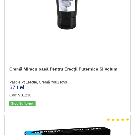
Cremă Miraculoasă Pentru Erecții Puternice Și Volum
Pastile Pt Erectie, Cremă You2Toys
67 Lei
Cod: VB1236
Stoc Suficient