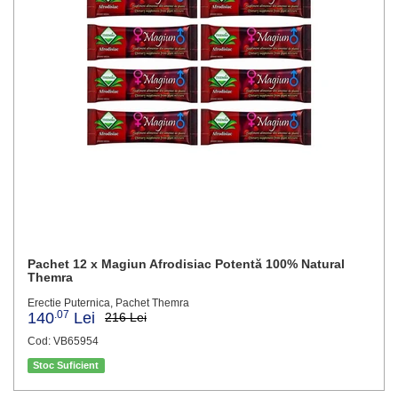
Pachet 12 x Magiun Afrodisiac Potentă 100% Natural
Themra
Erectie Puternica, Pachet Themra
.07
140
Lei
216 Lei
Cod: VB65954
Stoc Suficient