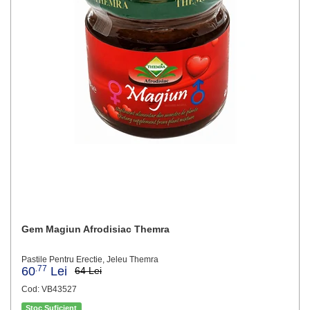
Gem Magiun Afrodisiac Themra
Pastile Pentru Erectie, Jeleu Themra
.77
60
Lei
64 Lei
Cod: VB43527
Stoc Suficient