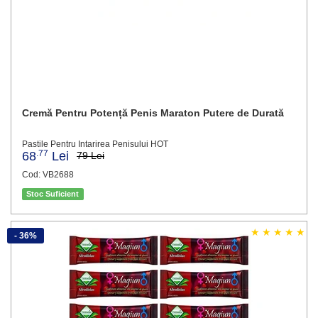
Cremă Pentru Potență Penis Maraton Putere de Durată
Pastile Pentru Intarirea Penisului HOT
.77
68
Lei
79 Lei
Cod: VB2688
Stoc Suficient
- 36%