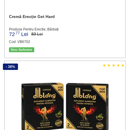
Cremă Erecție Get Hard
Produse Pentru Erectie, Bărbați
.77
72
Lei
83 Lei
Cod: VB6702
Stoc Suficient
- 38%