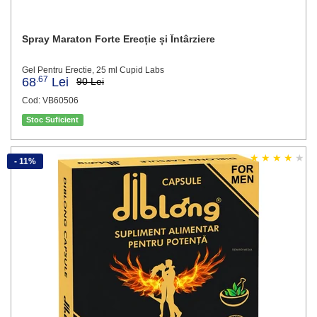
Spray Maraton Forte Erecție și Întârziere
Gel Pentru Erectie, 25 ml Cupid Labs
.67
68
Lei
90 Lei
Cod: VB60506
Stoc Suficient
- 11%