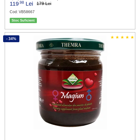
.98
119
Lei
179 Lei
Cod: VB58667
Stoc Suficient
- 34%