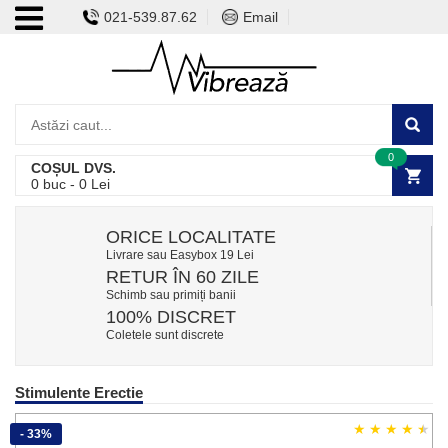
021-539.87.62
Email
0
COȘUL DVS.
0
buc -
0
Lei
ORICE LOCALITATE
Livrare sau Easybox 19 Lei
RETUR ÎN 60 ZILE
Schimb sau primiți banii
100% DISCRET
Coletele sunt discrete
Stimulente Erectie
- 33%