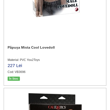
Păpușa Mista Cool Lovedoll
Material: PVC You2Toys
227 Lei
Cod: VB3696
În Stoc