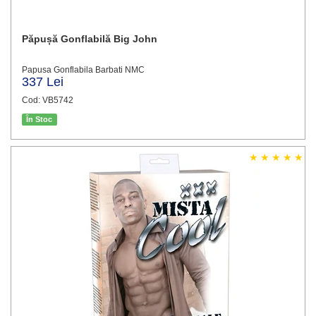
Păpușă Gonflabilă Big John
Papusa Gonflabila Barbati NMC
337 Lei
Cod: VB5742
În Stoc