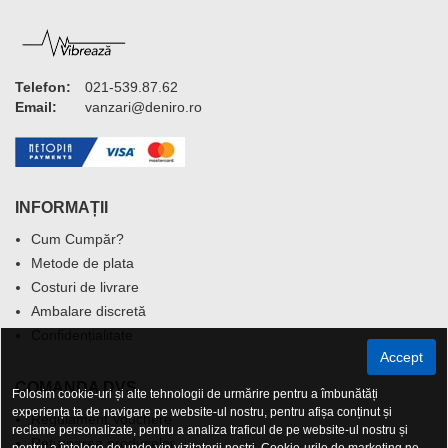
Telefon:
021-539.87.62
Email:
vanzari@deniro.ro
INFORMAȚII
Cum Cumpăr?
Metode de plata
Costuri de livrare
Ambalare discretă
Confidențialitate
Accept
COMANDA DVS.
Folosim cookie-uri și alte tehnologii de urmărire pentru a îmbunătăți
experiența ta de navigare pe website-ul nostru, pentru afișa conținut și
Regulament Vouchere
reclame personalizate, pentru a analiza traficul de pe website-ul nostru și
Returnarea produselor