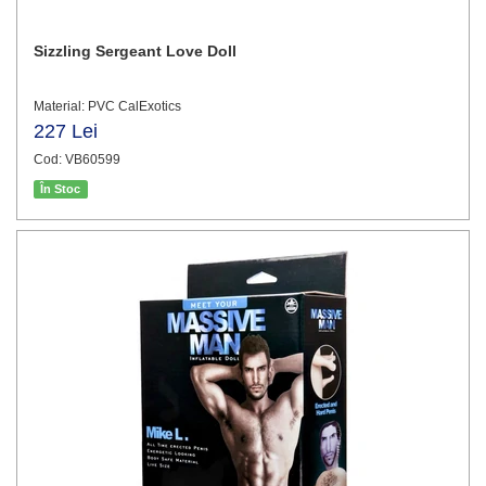
Sizzling Sergeant Love Doll
Material: PVC CalExotics
227 Lei
Cod: VB60599
În Stoc