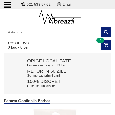
021-539.87.62
Email
0
COȘUL DVS.
0
buc -
0
Lei
ORICE LOCALITATE
Livrare sau Easybox 19 Lei
RETUR ÎN 60 ZILE
Schimb sau primiți banii
100% DISCRET
Coletele sunt discrete
Papusa Gonflabila Barbat