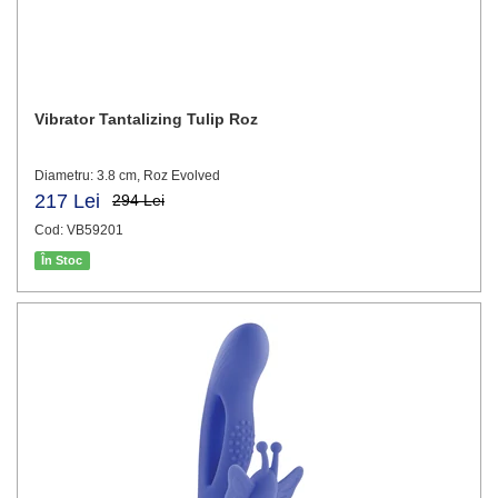
Vibrator Tantalizing Tulip Roz
Diametru: 3.8 cm, Roz Evolved
217 Lei
294 Lei
Cod: VB59201
În Stoc