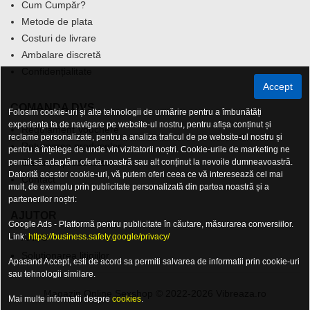
Cum Cumpăr?
Metode de plata
Costuri de livrare
Ambalare discretă
Confidențialitate
Accept
COMANDA DVS.
Folosim cookie-uri și alte tehnologii de urmărire pentru a îmbunătăți
experiența ta de navigare pe website-ul nostru, pentru afișa conținut și
Regulament Vouchere
reclame personalizate, pentru a analiza traficul de pe website-ul nostru și
Returnarea produselor
pentru a înțelege de unde vin vizitatorii noștri. Cookie-urile de marketing ne
permit să adaptăm oferta noastră sau alt conținut la nevoile dumneavoastră.
Garanția produselor
Datorită acestor cookie-uri, vă putem oferi ceea ce vă interesează cel mai
Contact
mult, de exemplu prin publicitate personalizată din partea noastră și a
partenerilor noștri:
AJUTOR
Google Ads - Platformă pentru publicitate în căutare, măsurarea conversiilor.
Link:
ANPC
https://business.safety.google/privacy/
Solutionarea litigiilor
Apasand Accept, esti de acord sa permiti salvarea de informatii prin cookie-uri
sau tehnologii similare.
Magazin Online Sexshop © 2022-2026 Vibreaza.ro
Mai multe informatii despre
cookies
.