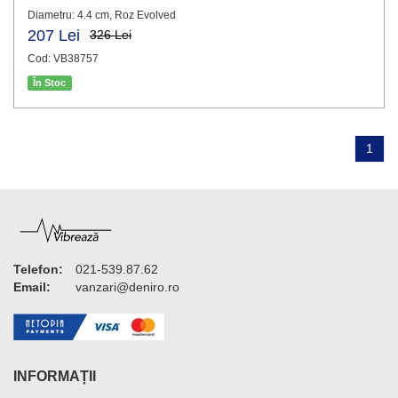
Diametru: 4.4 cm, Roz Evolved
207 Lei
326 Lei
Cod: VB38757
În Stoc
1
Telefon:
021-539.87.62
Email:
vanzari@deniro.ro
INFORMAȚII