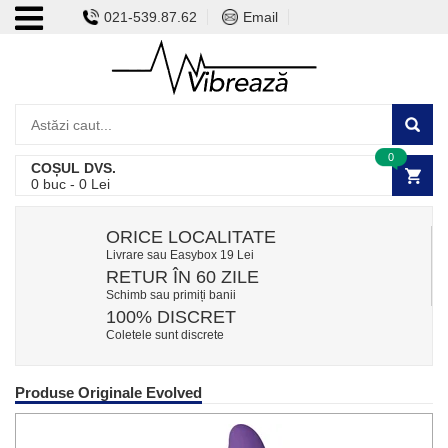
021-539.87.62
Email
0
COȘUL DVS.
0
buc -
0
Lei
ORICE LOCALITATE
Livrare sau Easybox 19 Lei
RETUR ÎN 60 ZILE
Schimb sau primiți banii
100% DISCRET
Coletele sunt discrete
Produse Originale Evolved