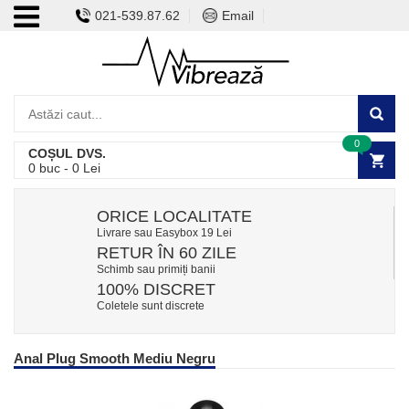
021-539.87.62
Email
0
COȘUL DVS.
0
buc -
0
Lei
ORICE LOCALITATE
Livrare sau Easybox 19 Lei
RETUR ÎN 60 ZILE
Schimb sau primiți banii
100% DISCRET
Coletele sunt discrete
Anal Plug Smooth Mediu Negru