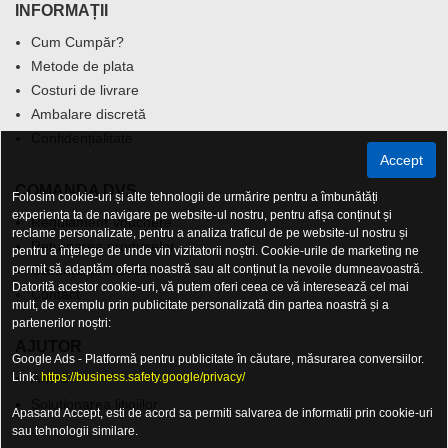
INFORMAȚII
Cum Cumpăr?
Metode de plata
Costuri de livrare
Ambalare discretă
Confidențialitate
Accept
COMANDA DVS.
Folosim cookie-uri și alte tehnologii de urmărire pentru a îmbunătăți
experiența ta de navigare pe website-ul nostru, pentru afișa conținut și
Regulament Vouchere
reclame personalizate, pentru a analiza traficul de pe website-ul nostru și
Returnarea produselor
pentru a înțelege de unde vin vizitatorii noștri. Cookie-urile de marketing ne
permit să adaptăm oferta noastră sau alt conținut la nevoile dumneavoastră.
Garanția produselor
Datorită acestor cookie-uri, vă putem oferi ceea ce vă interesează cel mai
Contact
mult, de exemplu prin publicitate personalizată din partea noastră și a
partenerilor noștri:
AJUTOR
Google Ads - Platformă pentru publicitate în căutare, măsurarea conversiilor.
Link:
ANPC
https://business.safety.google/privacy/
Solutionarea litigiilor
Apasand Accept, esti de acord sa permiti salvarea de informatii prin cookie-uri
sau tehnologii similare.