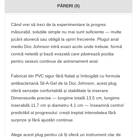
PĂRERI (0)
Când vrei să treci de la experimentare la progres
măsurabil, soluțiile simple nu mai sunt suficiente — multe
jucării alunecă sau obligă la opriri frecvente. Plugul anal
mediu Doc Johnson intră exact acolo unde trebuie: formă
conică netedă și bază evazată care păstrează poziția
pentru sesiuni continue de antrenament anal.
Fabricat din PVC sigur fără ftalați și îmbogățit cu formula
antibacteriană Sil-A-Gel de la Doc Johnson, acest plug
oferă senzație confortabilă și stabilitate la inserare.
Dimensiunile precise — lungime totală 13,5 cm, lungime
inserabilă 11,7 cm și diametru 4,1 cm — înseamnă control
predictibil al progresului: crești treptat intensitatea fără
surprize și fără ajustări continue.
Alege acest plug pentru că îți oferă un instrument clar de