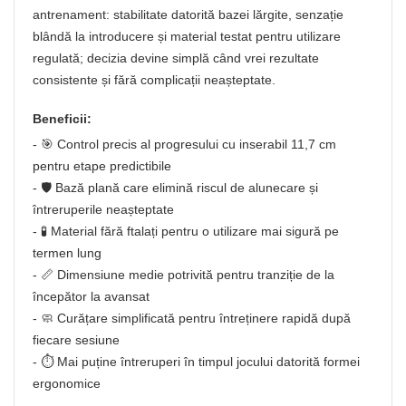
antrenament: stabilitate datorită bazei lărgite, senzație
blândă la introducere și material testat pentru utilizare
regulată; decizia devine simplă când vrei rezultate
consistente și fără complicații neașteptate.
Beneficii:
- 🎯 Control precis al progresului cu inserabil 11,7 cm
pentru etape predictibile
- 🛡️ Bază plană care elimină riscul de alunecare și
întreruperile neașteptate
- 🧪 Material fără ftalați pentru o utilizare mai sigură pe
termen lung
- 📏 Dimensiune medie potrivită pentru tranziție de la
începător la avansat
- 🧼 Curățare simplificată pentru întreținere rapidă după
fiecare sesiune
- ⏱️ Mai puține întreruperi în timpul jocului datorită formei
ergonomice