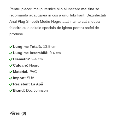
Pentru placeri mai puternice si o alunecare mai fina se
recomanda adaugarea in cos a unui lubrifiant. Dezinfectati
Anal Plug Smooth Mediu Negru atat inainte cat si dupa
folosire cu o solutie speciala de igiena pentru astfel de
produse.
L
Lungime Totală:
13.5 cm
L
Lungime Inserabilă:
9.4 cm
L
Diametru:
2-4 cm
L
Culoare:
Negru
L
Material:
PVC
L
Import:
SUA
L
Rezistent La Apă
L
Brand:
Doc Johnson
Păreri (0)