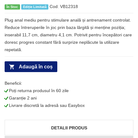
Cod: VB12318
În Stoc
Ediție Limitată
Plug anal mediu pentru stimulare anală și antrenament controlat.
Reduce întreruperile în joc prin baza lărgită și menține poziția;
inserabil 11,7 cm, diametru 4,1 cm. Potrivit pentru începători care
doresc progres constant fără surprize neplăcute la utilizare
repetată.
Adaugă în coș
Beneficii:
L
Poți returna produsul în 60 zile
L
Garanție 2 ani
L
Livrare discretă la adresă sau Easybox
DETALII PRODUS