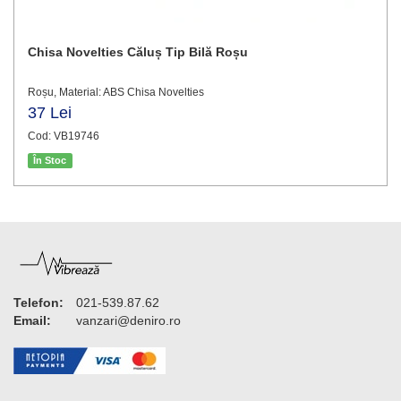
Chisa Novelties Căluș Tip Bilă Roșu
Roșu, Material: ABS Chisa Novelties
37 Lei
Cod: VB19746
În Stoc
Telefon:
021-539.87.62
Email:
vanzari@deniro.ro