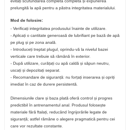
evitați scufundarea completă completă și expunerea
prelungită la apă pentru a păstra integritatea materialului.
Mod de folosire:
- Verificați integritatea produsului înainte de utilizare.
- Aplicați o cantitate generoasă de lubrifiant pe bază de apă
pe plug și pe zona anală.
- Introduceți treptat plugul, oprindu-vă la nivelul bazei
verticale care trebuie să rămână în exterior.
- După utilizare, curățați cu apă caldă și săpun neutru,
uscați și depozitați separat.
- Recomandare de siguranță: nu forțați inserarea și opriți
imediat în caz de durere persistentă.
Dimensiunile clare și baza plată oferă control și progres
predictibil în antrenamentul anal. Produsul folosește
materiale fără ftalați, reducând îngrijorările legate de
siguranță; astfel rămâne o alegere pragmatică pentru cei
care vor rezultate constante.