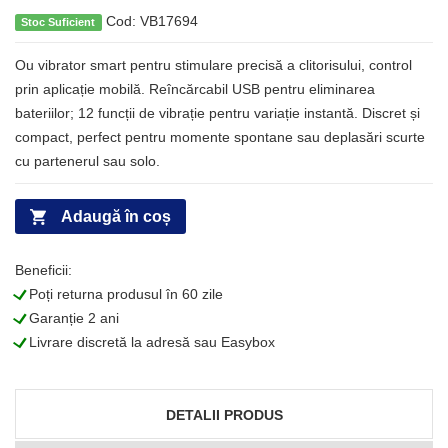
Cod: VB17694
Stoc Suficient
Ou vibrator smart pentru stimulare precisă a clitorisului, control
prin aplicație mobilă. Reîncărcabil USB pentru eliminarea
bateriilor; 12 funcții de vibrație pentru variație instantă. Discret și
compact, perfect pentru momente spontane sau deplasări scurte
cu partenerul sau solo.
Adaugă în coș
Beneficii:
L
Poți returna produsul în 60 zile
L
Garanție 2 ani
L
Livrare discretă la adresă sau Easybox
DETALII PRODUS