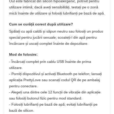
Oul este fabricat din silicon hipoalergenic, potrivit pentru
utilizare intimă; dacă aveți sensibilități, testați pe o zonă
mică înainte de utilizare și folosiți lubrifianți pe bază de apă.
Cum se curăță corect după utilizare?
Spălați cu apă caldă și săpun neutru sau folosiți un produs
special pentru jucării sexuale; scoateți-l din apă pentru
încărcare și uscați complet înainte de depozitare.
Mod de folosire:
- Încărcați complet prin cablu USB înainte de prima
utilizare.
- Porniți dispozitivul și activați Bluetooth pe telefon; lansați
aplicația PrettyLove sau scanați codul QR de pe ambalaj
pentru conectare.
- Alegeți una dintre cele 12 funcții de vibrație din aplicație
sau folosiți butonul fizic pentru mod standard.
- Folosiți lubrifianți pe bază de apă; evitați lubrifianții pe
bază de silicon.