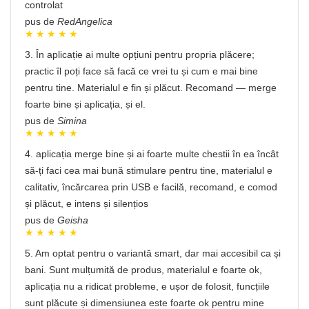
controlat
pus de
RedAngelica
3. În aplicație ai multe opțiuni pentru propria plăcere;
practic îl poți face să facă ce vrei tu și cum e mai bine
pentru tine. Materialul e fin și plăcut. Recomand — merge
foarte bine și aplicația, și el.
pus de
Simina
4. aplicația merge bine și ai foarte multe chestii în ea încât
să-ți faci cea mai bună stimulare pentru tine, materialul e
calitativ, încărcarea prin USB e facilă, recomand, e comod
și plăcut, e intens și silențios
pus de
Geisha
5. Am optat pentru o variantă smart, dar mai accesibil ca și
bani. Sunt mulțumită de produs, materialul e foarte ok,
aplicația nu a ridicat probleme, e ușor de folosit, funcțiile
sunt plăcute și dimensiunea este foarte ok pentru mine