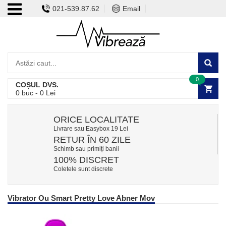
021-539.87.62
Email
0
COȘUL DVS.
0
buc -
0
Lei
ORICE LOCALITATE
Livrare sau Easybox 19 Lei
RETUR ÎN 60 ZILE
Schimb sau primiți banii
100% DISCRET
Coletele sunt discrete
Vibrator Ou Smart Pretty Love Abner Mov