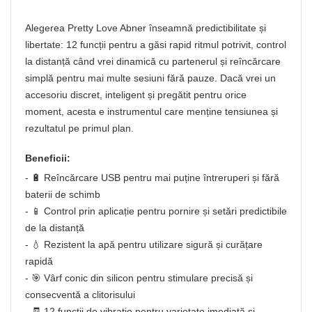
Alegerea Pretty Love Abner înseamnă predictibilitate și
libertate: 12 funcții pentru a găsi rapid ritmul potrivit, control
la distanță când vrei dinamică cu partenerul și reîncărcare
simplă pentru mai multe sesiuni fără pauze. Dacă vrei un
accesoriu discret, inteligent și pregătit pentru orice
moment, acesta e instrumentul care menține tensiunea și
rezultatul pe primul plan.
Beneficii:
- 🔋 Reîncărcare USB pentru mai puține întreruperi și fără
baterii de schimb
- 📱 Control prin aplicație pentru pornire și setări predictibile
de la distanță
- 💧 Rezistent la apă pentru utilizare sigură și curățare
rapidă
- 🎯 Vârf conic din silicon pentru stimulare precisă și
consecventă a clitorisului
- 🧾 12 funcții de vibrație pentru varietate imediată și