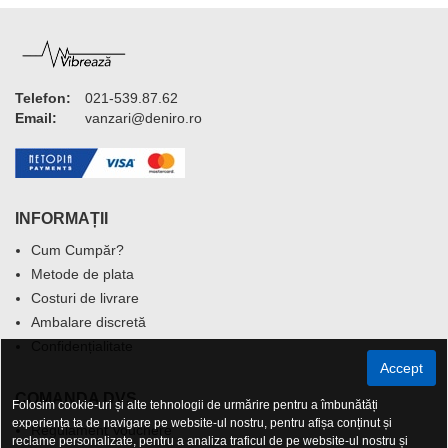
Telefon:
021-539.87.62
Email:
vanzari@deniro.ro
INFORMAȚII
Cum Cumpăr?
Metode de plata
Costuri de livrare
Ambalare discretă
Confidențialitate
Accept
COMANDA DVS.
Folosim cookie-uri și alte tehnologii de urmărire pentru a îmbunătăți
experiența ta de navigare pe website-ul nostru, pentru afișa conținut și
Regulament Vouchere
reclame personalizate, pentru a analiza traficul de pe website-ul nostru și