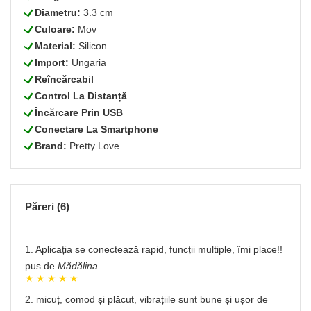
L
Diametru:
3.3 cm
L
Culoare:
Mov
L
Material:
Silicon
L
Import:
Ungaria
L
Reîncărcabil
L
Control La Distanță
L
Încărcare Prin USB
L
Conectare La Smartphone
L
Brand:
Pretty Love
Păreri (6)
1. Aplicația se conectează rapid, funcții multiple, îmi place!!
pus de
Mădălina
2. micuț, comod și plăcut, vibrațiile sunt bune și ușor de