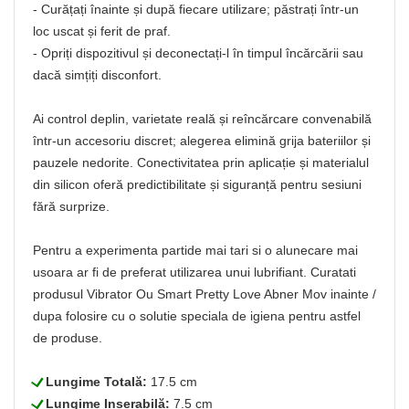
- Curățați înainte și după fiecare utilizare; păstrați într-un
loc uscat și ferit de praf.
- Opriți dispozitivul și deconectați-l în timpul încărcării sau
dacă simțiți disconfort.
Ai control deplin, varietate reală și reîncărcare convenabilă
într-un accesoriu discret; alegerea elimină grija bateriilor și
pauzele nedorite. Conectivitatea prin aplicație și materialul
din silicon oferă predictibilitate și siguranță pentru sesiuni
fără surprize.
Pentru a experimenta partide mai tari si o alunecare mai
usoara ar fi de preferat utilizarea unui lubrifiant. Curatati
produsul Vibrator Ou Smart Pretty Love Abner Mov inainte /
dupa folosire cu o solutie speciala de igiena pentru astfel
de produse.
L
Lungime Totală:
17.5 cm
L
Lungime Inserabilă:
7.5 cm