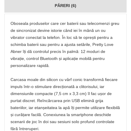
PĂRERI (6)
Oboseala produselor care cer baterii sau telecomenzi greu
de sincronizat devine istorie când iei în mână un ou
vibrator conectat la telefon. În loc să te oprești pentru a
schimba baterii sau pentru a ajusta setările, Pretty Love
Abner îți dă controlul precis în palmă: 12 moduri de
vibrație, control Bluetooth și aplicație mobilă pentru
personalizare rapidă.
Carcasa moale din silicon cu vârf conic transformă fiecare
impuls într-o stimulare direcționată a clitorisului, iar
dimensiunile compacte (7,5 cm x 3,3 cm) îl fac ușor de
purtat discret. Reîncărcarea prin USB elimină grija
bateriilor, iar etanșeitatea la apă îți permite utilizare flexibilă
și curățare facilă. Conexiunea la smartphone deschide
scenarii de joc în doi sau sesiuni solo profund controlate
fără întreruperi.