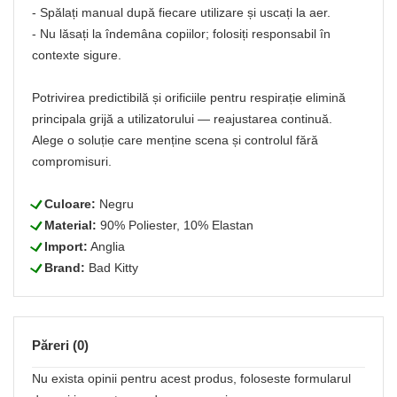
- Spălați manual după fiecare utilizare și uscați la aer.
- Nu lăsați la îndemâna copiilor; folosiți responsabil în
contexte sigure.
Potrivirea predictibilă și orificiile pentru respirație elimină
principala grijă a utilizatorului — reajustarea continuă.
Alege o soluție care menține scena și controlul fără
compromisuri.
L
Culoare:
Negru
L
Material:
90% Poliester, 10% Elastan
L
Import:
Anglia
L
Brand:
Bad Kitty
Păreri (0)
Nu exista opinii pentru acest produs, foloseste formularul