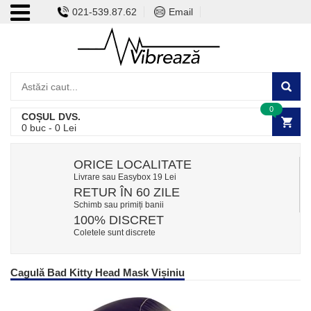
021-539.87.62
Email
0
COȘUL DVS.
0
buc -
0
Lei
ORICE LOCALITATE
Livrare sau Easybox 19 Lei
RETUR ÎN 60 ZILE
Schimb sau primiți banii
100% DISCRET
Coletele sunt discrete
Cagulă Bad Kitty Head Mask Vișiniu