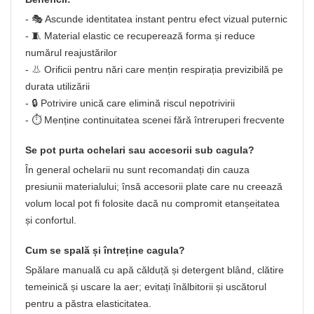
- 🎭 Ascunde identitatea instant pentru efect vizual puternic
- 🧵 Material elastic ce recuperează forma și reduce
numărul reajustărilor
- 👃 Orificii pentru nări care mențin respirația previzibilă pe
durata utilizării
- 🔒 Potrivire unică care elimină riscul nepotrivirii
- ⏱️ Menține continuitatea scenei fără întreruperi frecvente
Se pot purta ochelari sau accesorii sub cagula?
În general ochelarii nu sunt recomandați din cauza
presiunii materialului; însă accesorii plate care nu creează
volum local pot fi folosite dacă nu compromit etanșeitatea
și confortul.
Cum se spală și întreține cagula?
Spălare manuală cu apă călduță și detergent blând, clătire
temeinică și uscare la aer; evitați înălbitorii și uscătorul
pentru a păstra elasticitatea.