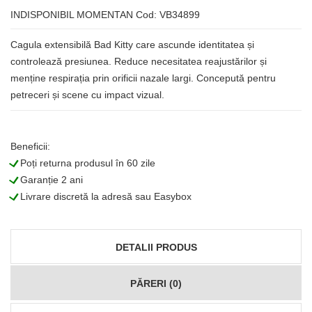
INDISPONIBIL MOMENTAN
Cod: VB34899
Cagula extensibilă Bad Kitty care ascunde identitatea și
controlează presiunea. Reduce necesitatea reajustărilor și
menține respirația prin orificii nazale largi. Concepută pentru
petreceri și scene cu impact vizual.
Beneficii:
L
Poți returna produsul în 60 zile
L
Garanție 2 ani
L
Livrare discretă la adresă sau Easybox
DETALII PRODUS
PĂRERI (0)