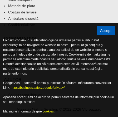
Metode de plata
Costuri de livrare
Ambalare discretă
Confidențialitate
Accept
COMANDA DVS.
Folosim cookie-uri și alte tehnologii de urmărire pentru a îmbunătăți
experiența ta de navigare pe website-ul nostru, pentru afișa conținut și
Regulament Vouchere
reclame personalizate, pentru a analiza traficul de pe website-ul nostru și
Returnarea produselor
pentru a înțelege de unde vin vizitatorii noștri. Cookie-urile de marketing ne
permit să adaptăm oferta noastră sau alt conținut la nevoile dumneavoastră.
Garanția produselor
Datorită acestor cookie-uri, vă putem oferi ceea ce vă interesează cel mai
Contact
mult, de exemplu prin publicitate personalizată din partea noastră și a
partenerilor noștri:
AJUTOR
Google Ads - Platformă pentru publicitate în căutare, măsurarea conversiilor.
Link:
ANPC
https://business.safety.google/privacy/
Solutionarea litigiilor
Apasand Accept, esti de acord sa permiti salvarea de informatii prin cookie-uri
sau tehnologii similare.
Magazin Online Sexshop © 2022-2026 Vibreaza.ro
Mai multe informatii despre
cookies
.