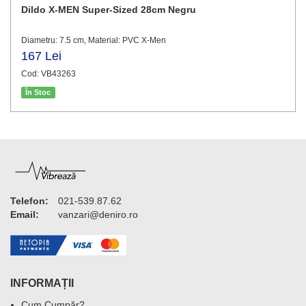
Dildo X-MEN Super-Sized 28cm Negru
Diametru: 7.5 cm, Material: PVC X-Men
167 Lei
Cod: VB43263
În Stoc
Telefon:
021-539.87.62
Email:
vanzari@deniro.ro
INFORMAȚII
Cum Cumpăr?