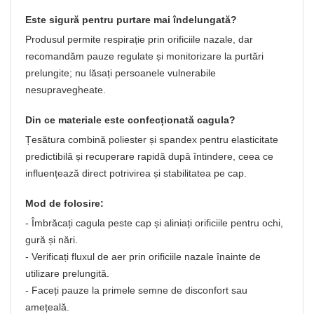
Este sigură pentru purtare mai îndelungată?
Produsul permite respirație prin orificiile nazale, dar
recomandăm pauze regulate și monitorizare la purtări
prelungite; nu lăsați persoanele vulnerabile
nesupravegheate.
Din ce materiale este confecționată cagula?
Țesătura combină poliester și spandex pentru elasticitate
predictibilă și recuperare rapidă după întindere, ceea ce
influențează direct potrivirea și stabilitatea pe cap.
Mod de folosire:
- Îmbrăcați cagula peste cap și aliniați orificiile pentru ochi,
gură și nări.
- Verificați fluxul de aer prin orificiile nazale înainte de
utilizare prelungită.
- Faceți pauze la primele semne de disconfort sau
amețeală.