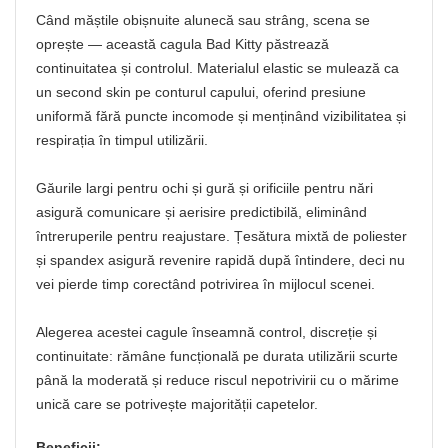
Când măștile obișnuite alunecă sau strâng, scena se
oprește — această cagula Bad Kitty păstrează
continuitatea și controlul. Materialul elastic se mulează ca
un second skin pe conturul capului, oferind presiune
uniformă fără puncte incomode și menținând vizibilitatea și
respirația în timpul utilizării.
Găurile largi pentru ochi și gură și orificiile pentru nări
asigură comunicare și aerisire predictibilă, eliminând
întreruperile pentru reajustare. Țesătura mixtă de poliester
și spandex asigură revenire rapidă după întindere, deci nu
vei pierde timp corectând potrivirea în mijlocul scenei.
Alegerea acestei cagule înseamnă control, discreție și
continuitate: rămâne funcțională pe durata utilizării scurte
până la moderată și reduce riscul nepotrivirii cu o mărime
unică care se potrivește majorității capetelor.
Beneficii: