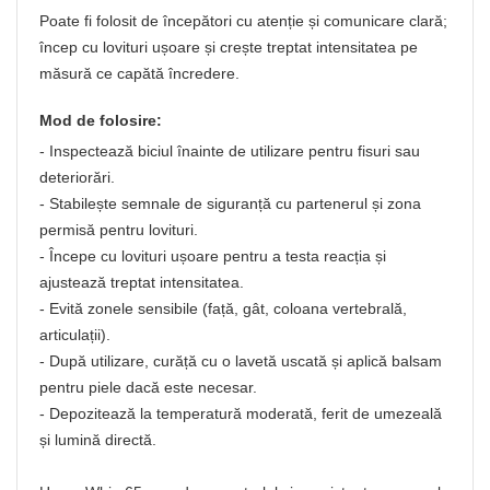
Poate fi folosit de începători cu atenție și comunicare clară;
încep cu lovituri ușoare și crește treptat intensitatea pe
măsură ce capătă încredere.
Mod de folosire:
- Inspectează biciul înainte de utilizare pentru fisuri sau
deteriorări.
- Stabilește semnale de siguranță cu partenerul și zona
permisă pentru lovituri.
- Începe cu lovituri ușoare pentru a testa reacția și
ajustează treptat intensitatea.
- Evită zonele sensibile (față, gât, coloana vertebrală,
articulații).
- După utilizare, curăță cu o lavetă uscată și aplică balsam
pentru piele dacă este necesar.
- Depozitează la temperatură moderată, ferit de umezeală
și lumină directă.