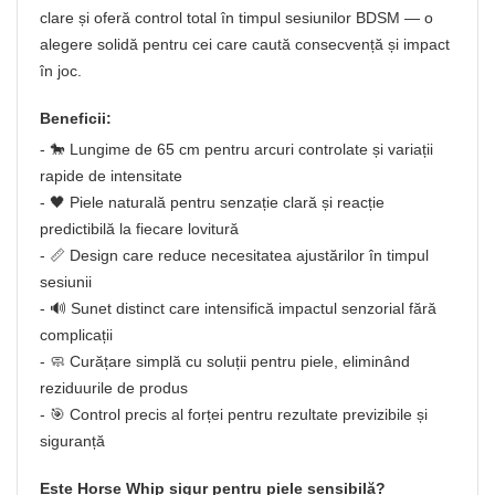
clare și oferă control total în timpul sesiunilor BDSM — o
alegere solidă pentru cei care caută consecvență și impact
în joc.
Beneficii:
- 🐎 Lungime de 65 cm pentru arcuri controlate și variații
rapide de intensitate
- 🖤 Piele naturală pentru senzație clară și reacție
predictibilă la fiecare lovitură
- 📏 Design care reduce necesitatea ajustărilor în timpul
sesiunii
- 🔊 Sunet distinct care intensifică impactul senzorial fără
complicații
- 🧼 Curățare simplă cu soluții pentru piele, eliminând
reziduurile de produs
- 🎯 Control precis al forței pentru rezultate previzibile și
siguranță
Este Horse Whip sigur pentru piele sensibilă?