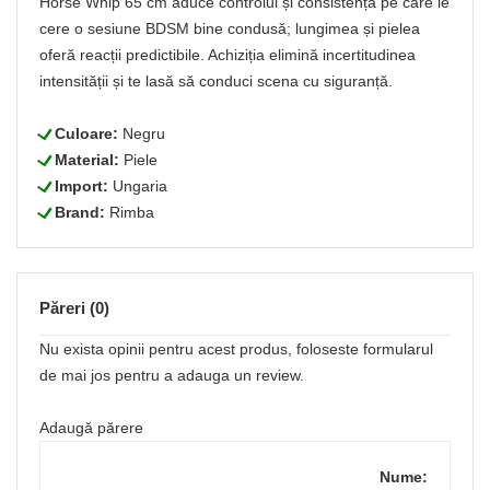
Horse Whip 65 cm aduce controlul și consistența pe care le
cere o sesiune BDSM bine condusă; lungimea și pielea
oferă reacții predictibile. Achiziția elimină incertitudinea
intensității și te lasă să conduci scena cu siguranță.
L
Culoare:
Negru
L
Material:
Piele
L
Import:
Ungaria
L
Brand:
Rimba
Păreri (0)
Nu exista opinii pentru acest produs, foloseste formularul
de mai jos pentru a adauga un review.
Adaugă părere
Nume: