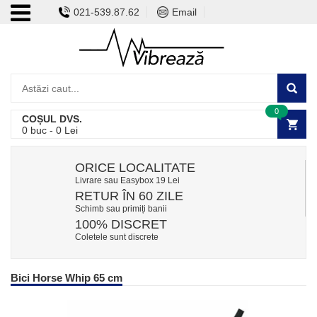
021-539.87.62
Email
0
COȘUL DVS.
0
buc -
0
Lei
ORICE LOCALITATE
Livrare sau Easybox 19 Lei
RETUR ÎN 60 ZILE
Schimb sau primiți banii
100% DISCRET
Coletele sunt discrete
Bici Horse Whip 65 cm