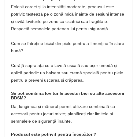
Folosit corect și la intensități moderate, produsul este
potrivit; testează pe o zonă mică înainte de sesiuni intense
și evită loviturile pe zone cu cicatrici sau fragilitate.
Respectă semnalele partenerului pentru siguranță.
Cum se întreține biciul din piele pentru a-l menține în stare
bună?
Curăță suprafața cu o lavetă uscată sau ușor umedă și
aplică periodic un balsam sau cremă specială pentru piele
pentru a preveni uscarea și crăparea.
Se pot combina loviturile acestui bici cu alte accesorii
BDSM?
Da, lungimea și mânerul permit utilizare combinată cu
accesorii pentru jocuri mixte; planificați clar limitele și
semnalele de siguranță înainte.
Produsul este potrivit pentru începători?