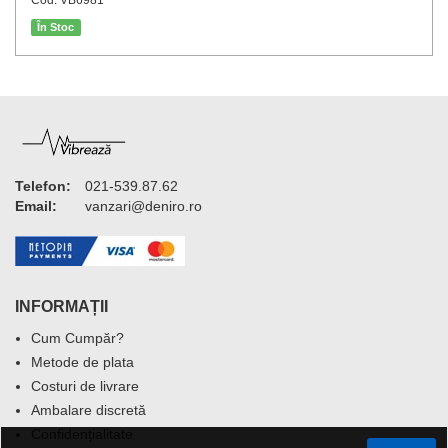
Cod: VB6981
În Stoc
Telefon:
021-539.87.62
Email:
vanzari@deniro.ro
INFORMAȚII
Cum Cumpăr?
Metode de plata
Costuri de livrare
Ambalare discretă
Confidențialitate