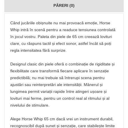
PĂRERI (0)
Când jucăriile obișnuite nu mai provoacă emoție, Horse
Whip intră în scenă pentru a readuce tensiunea controlată
în jocul vostru. Paleta din piele de 65 cm creează lovituri
clare, cu răspuns tactil și efect sonor, astfel încât să poți
regla intensitatea fără surprize.
Designul clasic din piele oferă o combinație de rigiditate și
flexibilitate care transformă fiecare aplicare în senzație
predictibilă; nu mai trebuie să întrerupi scena pentru
ajustări sau reinterpretări ale intensității. Mânerul și
lungimea permit variații rapide între atingeri ușoare și
lovituri mai ferme, pentru un control real al ritmului și al
nivelului de stimulare.
Alege Horse Whip 65 cm dacă vrei un instrument durabil,
recognoscibil după sunet și senzație, care stabilește limite