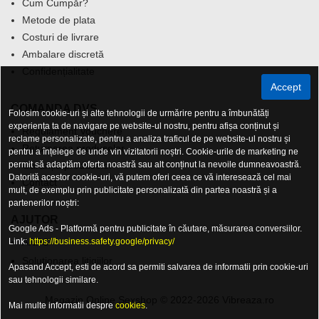
Cum Cumpăr?
Metode de plata
Costuri de livrare
Ambalare discretă
Confidențialitate
Accept
COMANDA DVS.
Folosim cookie-uri și alte tehnologii de urmărire pentru a îmbunătăți
experiența ta de navigare pe website-ul nostru, pentru afișa conținut și
Regulament Vouchere
reclame personalizate, pentru a analiza traficul de pe website-ul nostru și
Returnarea produselor
pentru a înțelege de unde vin vizitatorii noștri. Cookie-urile de marketing ne
permit să adaptăm oferta noastră sau alt conținut la nevoile dumneavoastră.
Garanția produselor
Datorită acestor cookie-uri, vă putem oferi ceea ce vă interesează cel mai
Contact
mult, de exemplu prin publicitate personalizată din partea noastră și a
partenerilor noștri:
AJUTOR
Google Ads - Platformă pentru publicitate în căutare, măsurarea conversiilor.
Link:
ANPC
https://business.safety.google/privacy/
Solutionarea litigiilor
Apasand Accept, esti de acord sa permiti salvarea de informatii prin cookie-uri
sau tehnologii similare.
Magazin Online Sexshop © 2022-2026 Vibreaza.ro
Mai multe informatii despre
cookies
.