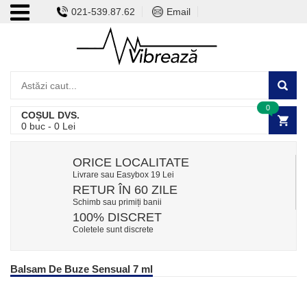
021-539.87.62
Email
0
COȘUL DVS.
0
buc -
0
Lei
ORICE LOCALITATE
Livrare sau Easybox 19 Lei
RETUR ÎN 60 ZILE
Schimb sau primiți banii
100% DISCRET
Coletele sunt discrete
Balsam De Buze Sensual 7 ml