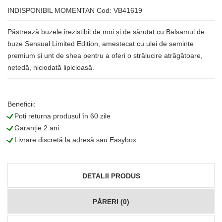
INDISPONIBIL MOMENTAN
Cod: VB41619
Păstrează buzele irezistibil de moi și de sărutat cu Balsamul de
buze Sensual Limited Edition, amestecat cu ulei de semințe
premium și unt de shea pentru a oferi o strălucire atrăgătoare,
netedă, niciodată lipicioasă.
Beneficii:
L
Poți returna produsul în 60 zile
L
Garanție 2 ani
L
Livrare discretă la adresă sau Easybox
DETALII PRODUS
PĂRERI (0)