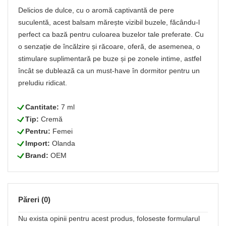
Delicios de dulce, cu o aromă captivantă de pere
suculentă, acest balsam mărește vizibil buzele, făcându-l
perfect ca bază pentru culoarea buzelor tale preferate. Cu
o senzație de încălzire și răcoare, oferă, de asemenea, o
stimulare suplimentară pe buze și pe zonele intime, astfel
încât se dublează ca un must-have în dormitor pentru un
preludiu ridicat.
L
Cantitate:
7 ml
L
Tip:
Cremă
L
Pentru:
Femei
L
Import:
Olanda
L
Brand:
OEM
Păreri (0)
Nu exista opinii pentru acest produs, foloseste formularul