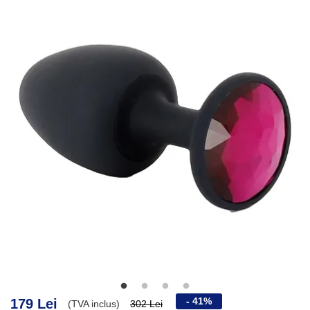
- 41%
179 Lei
(TVA inclus)
302 Lei