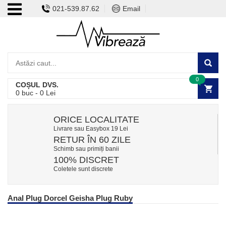
021-539.87.62
Email
0
COȘUL DVS.
0
buc -
0
Lei
ORICE LOCALITATE
Livrare sau Easybox 19 Lei
RETUR ÎN 60 ZILE
Schimb sau primiți banii
100% DISCRET
Coletele sunt discrete
Anal Plug Dorcel Geisha Plug Ruby