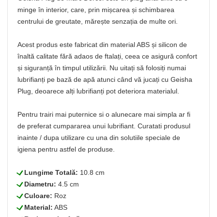
minge în interior, care, prin mișcarea și schimbarea
centrului de greutate, mărește senzația de multe ori.
Acest produs este fabricat din material ABS și silicon de
înaltă calitate fără adaos de ftalați, ceea ce asigură confort
și siguranță în timpul utilizării. Nu uitați să folosiți numai
lubrifianți pe bază de apă atunci când vă jucați cu Geisha
Plug, deoarece alți lubrifianți pot deteriora materialul.
Pentru trairi mai puternice si o alunecare mai simpla ar fi
de preferat cumpararea unui lubrifiant. Curatati produsul
inainte / dupa utilizare cu una din solutiile speciale de
igiena pentru astfel de produse.
L
Lungime Totală:
10.8 cm
L
Diametru:
4.5 cm
L
Culoare:
Roz
L
Material:
ABS