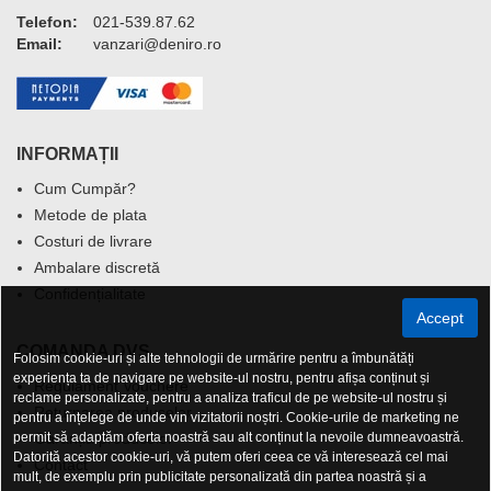
Telefon:
021-539.87.62
Email:
vanzari@deniro.ro
INFORMAȚII
Cum Cumpăr?
Metode de plata
Costuri de livrare
Ambalare discretă
Confidențialitate
Accept
COMANDA DVS.
Folosim cookie-uri și alte tehnologii de urmărire pentru a îmbunătăți
experiența ta de navigare pe website-ul nostru, pentru afișa conținut și
Regulament Vouchere
reclame personalizate, pentru a analiza traficul de pe website-ul nostru și
Returnarea produselor
pentru a înțelege de unde vin vizitatorii noștri. Cookie-urile de marketing ne
permit să adaptăm oferta noastră sau alt conținut la nevoile dumneavoastră.
Garanția produselor
Datorită acestor cookie-uri, vă putem oferi ceea ce vă interesează cel mai
Contact
mult, de exemplu prin publicitate personalizată din partea noastră și a