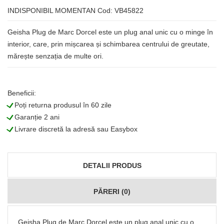
INDISPONIBIL MOMENTAN
Cod: VB45822
Geisha Plug de Marc Dorcel este un plug anal unic cu o minge în
interior, care, prin mișcarea și schimbarea centrului de greutate,
mărește senzația de multe ori.
Beneficii:
L
Poți returna produsul în 60 zile
L
Garanție 2 ani
L
Livrare discretă la adresă sau Easybox
DETALII PRODUS
PĂRERI (0)
Geisha Plug de Marc Dorcel este un plug anal unic cu o