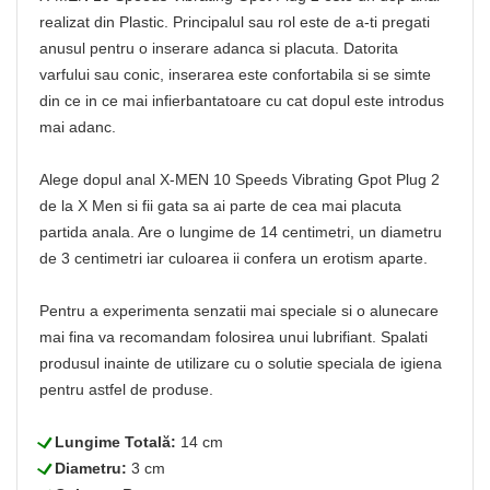
realizat din Plastic. Principalul sau rol este de a-ti pregati
anusul pentru o inserare adanca si placuta. Datorita
varfului sau conic, inserarea este confortabila si se simte
din ce in ce mai infierbantatoare cu cat dopul este introdus
mai adanc.
Alege dopul anal X-MEN 10 Speeds Vibrating Gpot Plug 2
de la X Men si fii gata sa ai parte de cea mai placuta
partida anala. Are o lungime de 14 centimetri, un diametru
de 3 centimetri iar culoarea ii confera un erotism aparte.
Pentru a experimenta senzatii mai speciale si o alunecare
mai fina va recomandam folosirea unui lubrifiant. Spalati
produsul inainte de utilizare cu o solutie speciala de igiena
pentru astfel de produse.
L
Lungime Totală:
14 cm
L
Diametru:
3 cm