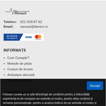
Telefon:
021-539.87.62
Email:
vanzari@deniro.ro
INFORMAȚII
Cum Cumpăr?
Metode de plata
Costuri de livrare
Ambalare discretă
Confidențialitate
Accept
COMANDA DVS.
Folosim cookie-uri și alte tehnologii de urmărire pentru a îmbunătăți
experiența ta de navigare pe website-ul nostru, pentru afișa conținut și
Regulament Vouchere
reclame personalizate, pentru a analiza traficul de pe website-ul nostru și