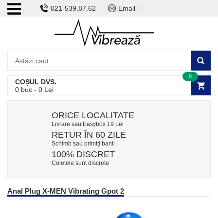
021-539.87.62
Email
0
COȘUL DVS.
0
buc -
0
Lei
ORICE LOCALITATE
Livrare sau Easybox 19 Lei
RETUR ÎN 60 ZILE
Schimb sau primiți banii
100% DISCRET
Coletele sunt discrete
Anal Plug X-MEN Vibrating Gpot 2