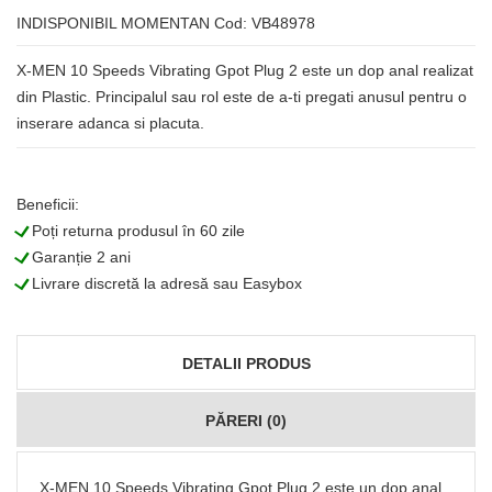
INDISPONIBIL MOMENTAN
Cod: VB48978
X-MEN 10 Speeds Vibrating Gpot Plug 2 este un dop anal realizat
din Plastic. Principalul sau rol este de a-ti pregati anusul pentru o
inserare adanca si placuta.
Beneficii:
L
Poți returna produsul în 60 zile
L
Garanție 2 ani
L
Livrare discretă la adresă sau Easybox
DETALII PRODUS
PĂRERI (0)
X-MEN 10 Speeds Vibrating Gpot Plug 2 este un dop anal