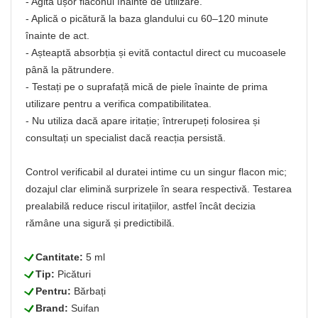
- Agită ușor flaconul înainte de utilizare.
- Aplică o picătură la baza glandului cu 60–120 minute
înainte de act.
- Așteaptă absorbția și evită contactul direct cu mucoasele
până la pătrundere.
- Testați pe o suprafață mică de piele înainte de prima
utilizare pentru a verifica compatibilitatea.
- Nu utiliza dacă apare iritație; întrerupeți folosirea și
consultați un specialist dacă reacția persistă.
Control verificabil al duratei intime cu un singur flacon mic;
dozajul clar elimină surprizele în seara respectivă. Testarea
prealabilă reduce riscul iritațiilor, astfel încât decizia
rămâne una sigură și predictibilă.
L
Cantitate:
5 ml
L
Tip:
Picături
L
Pentru:
Bărbați
L
Brand:
Suifan