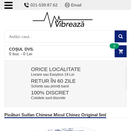
021-539.87.62
Email
0
COȘUL DVS.
0
buc -
0
Lei
ORICE LOCALITATE
Livrare sau Easybox 19 Lei
RETUR ÎN 60 ZILE
Schimb sau primiți banii
100% DISCRET
Coletele sunt discrete
Picături Suifan Chinese Micul Chinez Original 5ml