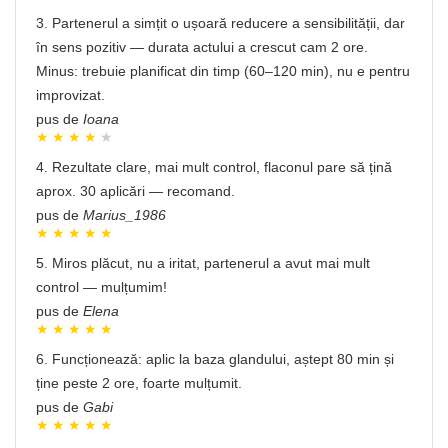
3. Partenerul a simțit o ușoară reducere a sensibilității, dar
în sens pozitiv — durata actului a crescut cam 2 ore.
Minus: trebuie planificat din timp (60–120 min), nu e pentru
improvizat.
pus de
Ioana
4. Rezultate clare, mai mult control, flaconul pare să țină
aprox. 30 aplicări — recomand.
pus de
Marius_1986
5. Miros plăcut, nu a iritat, partenerul a avut mai mult
control — mulțumim!
pus de
Elena
6. Funcționează: aplic la baza glandului, aștept 80 min și
ține peste 2 ore, foarte mulțumit.
pus de
Gabi