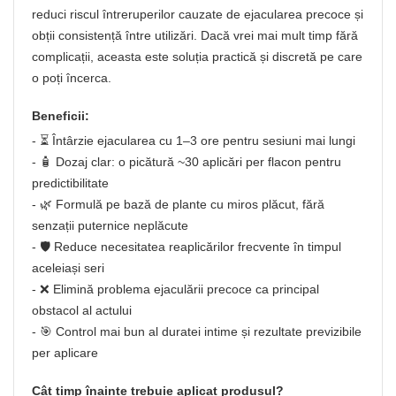
reduci riscul întreruperilor cauzate de ejacularea precoce și
obții consistență între utilizări. Dacă vrei mai mult timp fără
complicații, aceasta este soluția practică și discretă pe care
o poți încerca.
Beneficii:
- ⏳ Întârzie ejacularea cu 1–3 ore pentru sesiuni mai lungi
- 🧴 Dozaj clar: o picătură ~30 aplicări per flacon pentru
predictibilitate
- 🌿 Formulă pe bază de plante cu miros plăcut, fără
senzații puternice neplăcute
- 🛡️ Reduce necesitatea reaplicărilor frecvente în timpul
aceleiași seri
- ❌ Elimină problema ejaculării precoce ca principal
obstacol al actului
- 🎯 Control mai bun al duratei intime și rezultate previzibile
per aplicare
Cât timp înainte trebuie aplicat produsul?