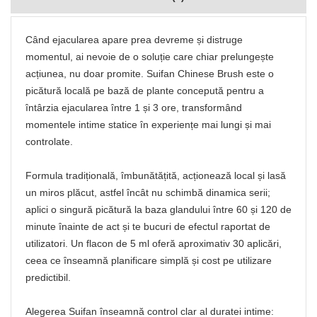
Când ejacularea apare prea devreme și distruge
momentul, ai nevoie de o soluție care chiar prelungește
acțiunea, nu doar promite. Suifan Chinese Brush este o
picătură locală pe bază de plante concepută pentru a
întârzia ejacularea între 1 și 3 ore, transformând
momentele intime statice în experiențe mai lungi și mai
controlate.
Formula tradițională, îmbunătățită, acționează local și lasă
un miros plăcut, astfel încât nu schimbă dinamica serii;
aplici o singură picătură la baza glandului între 60 și 120 de
minute înainte de act și te bucuri de efectul raportat de
utilizatori. Un flacon de 5 ml oferă aproximativ 30 aplicări,
ceea ce înseamnă planificare simplă și cost pe utilizare
predictibil.
Alegerea Suifan înseamnă control clar al duratei intime: