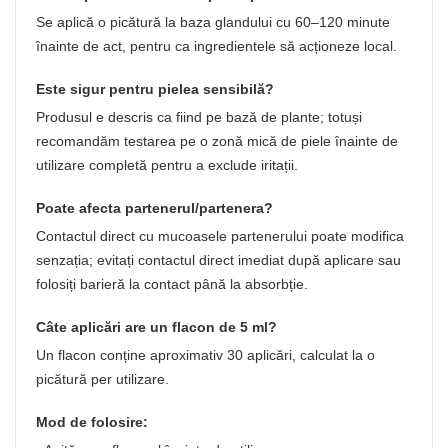
Se aplică o picătură la baza glandului cu 60–120 minute
înainte de act, pentru ca ingredientele să acționeze local.
Este sigur pentru pielea sensibilă?
Produsul e descris ca fiind pe bază de plante; totuși
recomandăm testarea pe o zonă mică de piele înainte de
utilizare completă pentru a exclude iritații.
Poate afecta partenerul/partenera?
Contactul direct cu mucoasele partenerului poate modifica
senzația; evitați contactul direct imediat după aplicare sau
folosiți barieră la contact până la absorbție.
Câte aplicări are un flacon de 5 ml?
Un flacon conține aproximativ 30 aplicări, calculat la o
picătură per utilizare.
Mod de folosire: