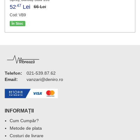
.47
52
Lei
66 Lei
Cod: VB9
În Stoc
Telefon:
021-539.87.62
Email:
vanzari@deniro.ro
INFORMAȚII
Cum Cumpăr?
Metode de plata
Costuri de livrare