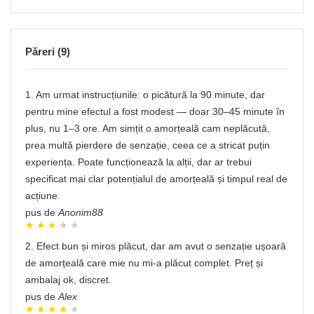
Păreri (9)
1. Am urmat instrucțiunile: o picătură la 90 minute, dar
pentru mine efectul a fost modest — doar 30–45 minute în
plus, nu 1–3 ore. Am simțit o amorțeală cam neplăcută,
prea multă pierdere de senzație, ceea ce a stricat puțin
experiența. Poate funcționează la alții, dar ar trebui
specificat mai clar potențialul de amorțeală și timpul real de
acțiune.
pus de
Anonim88
2. Efect bun și miros plăcut, dar am avut o senzație ușoară
de amorțeală care mie nu mi-a plăcut complet. Preț și
ambalaj ok, discret.
pus de
Alex