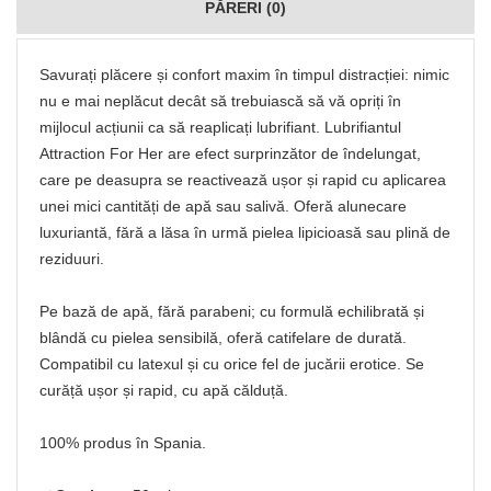
PĂRERI (0)
Savurați plăcere și confort maxim în timpul distracției: nimic
nu e mai neplăcut decât să trebuiască să vă opriți în
mijlocul acțiunii ca să reaplicați lubrifiant. Lubrifiantul
Attraction For Her are efect surprinzător de îndelungat,
care pe deasupra se reactivează ușor și rapid cu aplicarea
unei mici cantități de apă sau salivă. Oferă alunecare
luxuriantă, fără a lăsa în urmă pielea lipicioasă sau plină de
reziduuri.
Pe bază de apă, fără parabeni; cu formulă echilibrată și
blândă cu pielea sensibilă, oferă catifelare de durată.
Compatibil cu latexul și cu orice fel de jucării erotice. Se
curăță ușor și rapid, cu apă călduță.
100% produs în Spania.