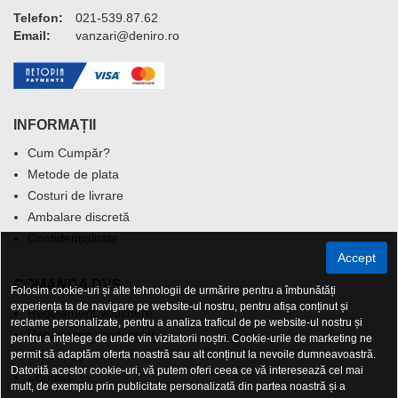
Telefon:
021-539.87.62
Email:
vanzari@deniro.ro
INFORMAȚII
Cum Cumpăr?
Metode de plata
Costuri de livrare
Ambalare discretă
Confidențialitate
Accept
COMANDA DVS.
Folosim cookie-uri și alte tehnologii de urmărire pentru a îmbunătăți
experiența ta de navigare pe website-ul nostru, pentru afișa conținut și
Regulament Vouchere
reclame personalizate, pentru a analiza traficul de pe website-ul nostru și
Returnarea produselor
pentru a înțelege de unde vin vizitatorii noștri. Cookie-urile de marketing ne
permit să adaptăm oferta noastră sau alt conținut la nevoile dumneavoastră.
Garanția produselor
Datorită acestor cookie-uri, vă putem oferi ceea ce vă interesează cel mai
Contact
mult, de exemplu prin publicitate personalizată din partea noastră și a