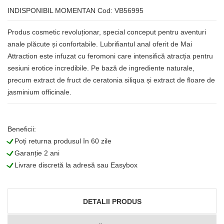
INDISPONIBIL MOMENTAN
Cod: VB56995
Produs cosmetic revoluționar, special conceput pentru aventuri
anale plăcute și confortabile. Lubrifiantul anal oferit de Mai
Attraction este infuzat cu feromoni care intensifică atracția pentru
sesiuni erotice incredibile. Pe bază de ingrediente naturale,
precum extract de fruct de ceratonia siliqua și extract de floare de
jasminium officinale.
Beneficii:
L
Poți returna produsul în 60 zile
L
Garanție 2 ani
L
Livrare discretă la adresă sau Easybox
DETALII PRODUS