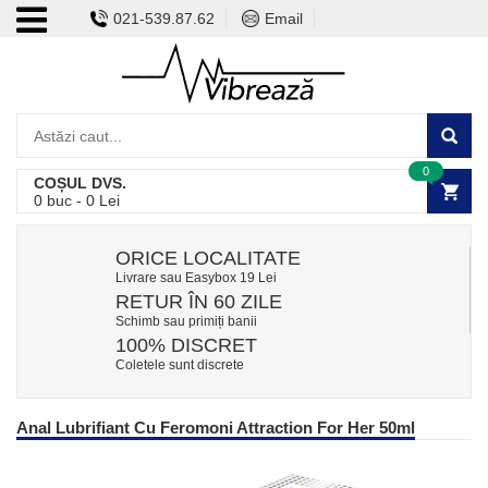
021-539.87.62
Email
0
COȘUL DVS.
0
buc -
0
Lei
ORICE LOCALITATE
Livrare sau Easybox 19 Lei
RETUR ÎN 60 ZILE
Schimb sau primiți banii
100% DISCRET
Coletele sunt discrete
Anal Lubrifiant Cu Feromoni Attraction For Her 50ml