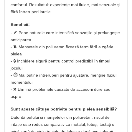
confortul. Rezultatul: experiențe mai fluide, mai senzuale și
fără întreruperi inutile.
Beneficii:
- 🪶 Pene naturale care intensifică senzațiile și prelungește
anticiparea
- 🧵 Manșetele din poliuretan fixează ferm fără a zgâria
pielea
- 🔒 Închidere sigură pentru control predictibil în timpul
jocului
- ⏱️ Mai puține întreruperi pentru ajustare, menține fluxul
momentului
- ❌ Elimină problemele cauzate de accesorii dure sau
aspre
Sunt aceste cătușe potrivite pentru pielea sensibilă?
Datorită pufului și manșetelor din poliuretan, riscul de
iritație este redus comparativ cu metalul; totuși, testați o
mică zonă de piele înainte de folosire dacă aveți alergii