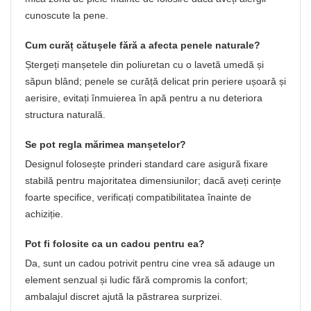
cunoscute la pene.
Cum curăț cătușele fără a afecta penele naturale?
Ștergeți manșetele din poliuretan cu o lavetă umedă și
săpun blând; penele se curăță delicat prin periere ușoară și
aerisire, evitați înmuierea în apă pentru a nu deteriora
structura naturală.
Se pot regla mărimea manșetelor?
Designul folosește prinderi standard care asigură fixare
stabilă pentru majoritatea dimensiunilor; dacă aveți cerințe
foarte specifice, verificați compatibilitatea înainte de
achiziție.
Pot fi folosite ca un cadou pentru ea?
Da, sunt un cadou potrivit pentru cine vrea să adauge un
element senzual și ludic fără compromis la confort;
ambalajul discret ajută la păstrarea surprizei.