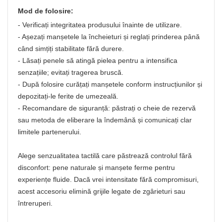
Mod de folosire:
- Verificați integritatea produsului înainte de utilizare.
- Așezați manșetele la încheieturi și reglați prinderea până
când simțiți stabilitate fără durere.
- Lăsați penele să atingă pielea pentru a intensifica
senzațiile; evitați tragerea bruscă.
- După folosire curățați manșetele conform instrucțiunilor și
depozitați-le ferite de umezeală.
- Recomandare de siguranță: păstrați o cheie de rezervă
sau metoda de eliberare la îndemână și comunicați clar
limitele partenerului.
Alege senzualitatea tactilă care păstrează controlul fără
disconfort: pene naturale și manșete ferme pentru
experiențe fluide. Dacă vrei intensitate fără compromisuri,
acest accesoriu elimină grijile legate de zgârieturi sau
întreruperi.