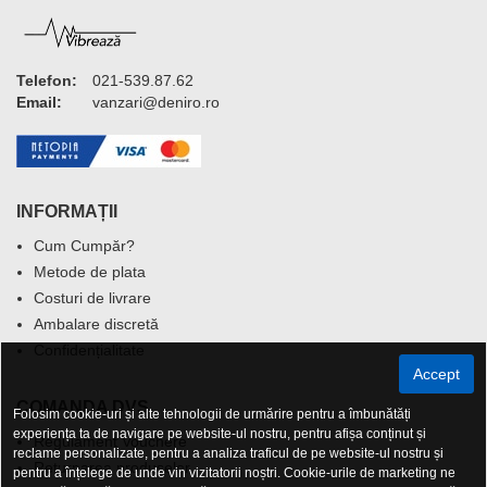
Telefon:
021-539.87.62
Email:
vanzari@deniro.ro
INFORMAȚII
Cum Cumpăr?
Metode de plata
Costuri de livrare
Ambalare discretă
Confidențialitate
Accept
COMANDA DVS.
Folosim cookie-uri și alte tehnologii de urmărire pentru a îmbunătăți
experiența ta de navigare pe website-ul nostru, pentru afișa conținut și
Regulament Vouchere
reclame personalizate, pentru a analiza traficul de pe website-ul nostru și
Returnarea produselor
pentru a înțelege de unde vin vizitatorii noștri. Cookie-urile de marketing ne