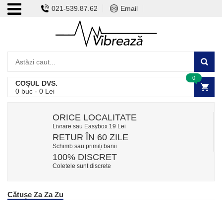
021-539.87.62
Email
0
COȘUL DVS.
0
buc -
0
Lei
ORICE LOCALITATE
Livrare sau Easybox 19 Lei
RETUR ÎN 60 ZILE
Schimb sau primiți banii
100% DISCRET
Coletele sunt discrete
Cătușe Za Za Zu