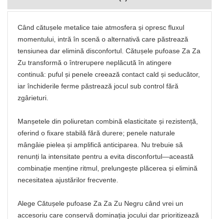
Când cătușele metalice taie atmosfera și opresc fluxul
momentului, intră în scenă o alternativă care păstrează
tensiunea dar elimină disconfortul. Cătușele pufoase Za Za
Zu transformă o întrerupere neplăcută în atingere
continuă: puful și penele creează contact cald și seducător,
iar închiderile ferme păstrează jocul sub control fără
zgârieturi.
Manșetele din poliuretan combină elasticitate și rezistență,
oferind o fixare stabilă fără durere; penele naturale
mângâie pielea și amplifică anticiparea. Nu trebuie să
renunți la intensitate pentru a evita disconfortul—această
combinație menține ritmul, prelungește plăcerea și elimină
necesitatea ajustărilor frecvente.
Alege Cătușele pufoase Za Za Zu Negru când vrei un
accesoriu care conservă dominația jocului dar prioritizează