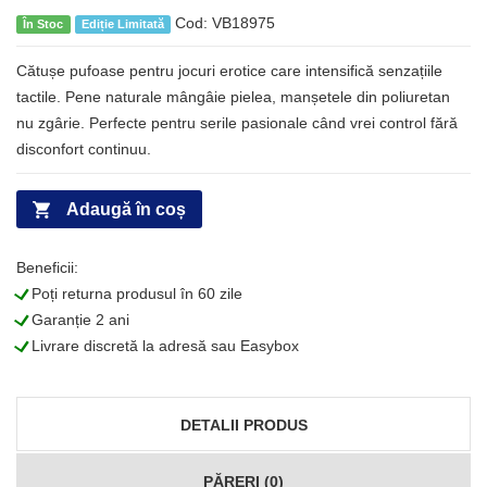
Cod: VB18975
În Stoc
Ediție Limitată
Cătușe pufoase pentru jocuri erotice care intensifică senzațiile
tactile. Pene naturale mângâie pielea, manșetele din poliuretan
nu zgârie. Perfecte pentru serile pasionale când vrei control fără
disconfort continuu.
Adaugă în coș
Beneficii:
L
Poți returna produsul în 60 zile
L
Garanție 2 ani
L
Livrare discretă la adresă sau Easybox
DETALII PRODUS
PĂRERI (0)